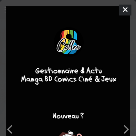
Nécromants
BD
2021
Tina VALENTINO
Olivier GAY
2
tomes
COMPLÈTE
Fantasy
Le conte des mille et une vies.
Note globale
Les experts
Membres
8,00
-
8,00
0
2
2