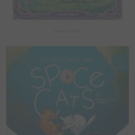
Maison Croâ Croâ
6