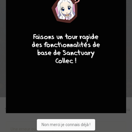
31
0
4
0
4817
9
8
9
8
Collection
Envie
Critique
★
★
★
★
★
★
★
★
★
★
Acheter
Editions
Critiques
Videos
Actu
Discussio
Non merci je connais déjà !
Une erreur ou un manque sur cette fiche ?