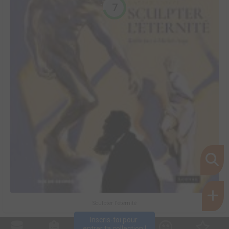
7
Sculpter l'éternité
Inscris-toi pour 
entrer ta collection !