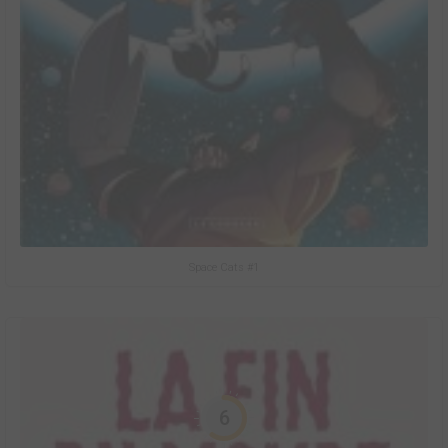
Space Cats #1
6