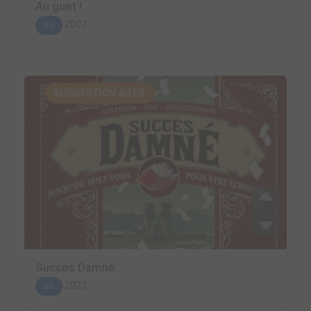
Au guet !
2007
BD
SUGGESTION AUTO.
Succès Damné
2023
BD