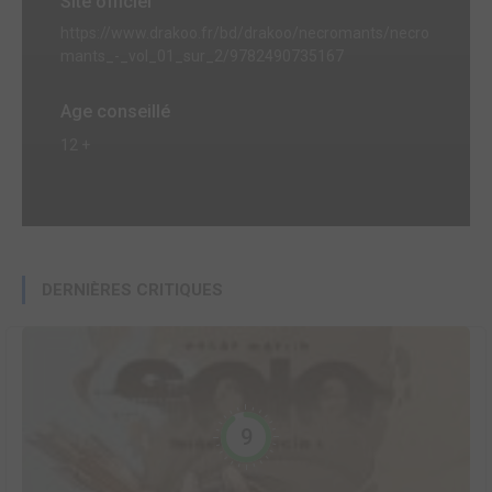
Site officiel
https://www.drakoo.fr/bd/drakoo/necromants/necro
mants_-_vol_01_sur_2/9782490735167
Age conseillé
12 +
DERNIÈRES CRITIQUES
9