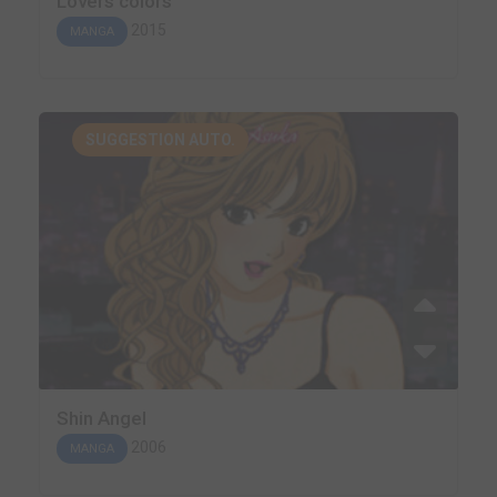
Lovers colors
2015
MANGA
SUGGESTION AUTO.
Shin Angel
2006
MANGA