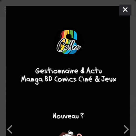
Tropical Eyes
Manga
Ecchi-Hentai
1993
YUUKI
YUUKI
érotique
Histoires courtes
Ecchi
10 histoires courtes :
- Cd Intéractif
- Vais-je m'offrir ?
- Au royaume des anges
- Leçon particulière
- Body Jack - partie 1 et 2
- Plaisir interdit
- Photos compromettantes
- Initiation au plaisir
- Sweet Patrol