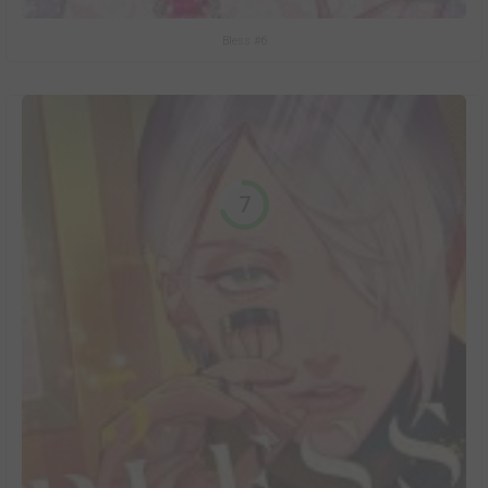
Bless #6
7