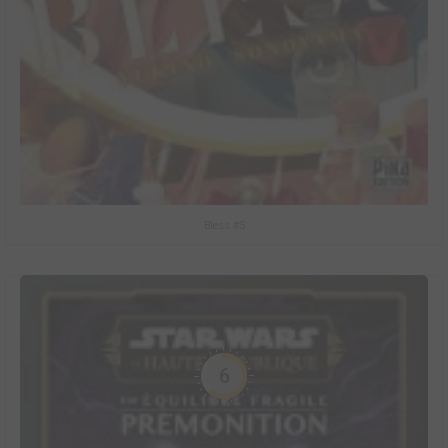
Bless #5
6