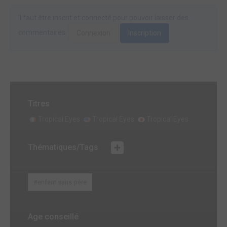
Il faut être inscrit et connecté pour pouvoir laisser des
commentaires.
Connexion
Inscription
Titres
Tropical Eyes
Tropical Eyes
Tropical Eyes
Thématiques/Tags
#enfant sans père
Age conseillé