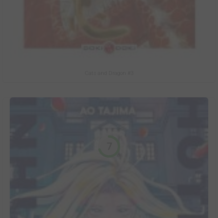
Cats and Dragon #3
7