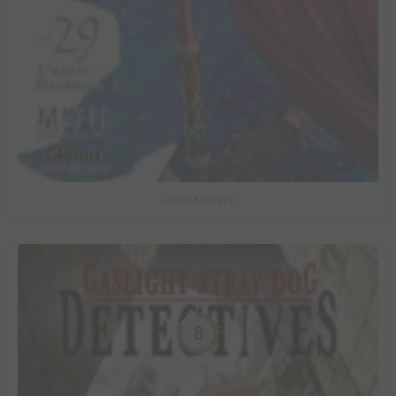
D.Gray-Man #29
8