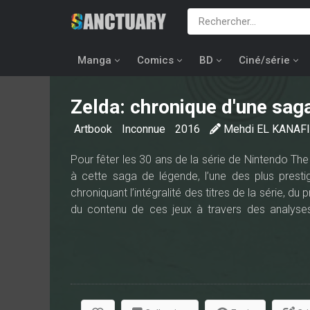
Manga
Comics
BD
Ciné/série
Zelda: chronique d'une sag
Artbook
Inconnue
2016
Mehdi EL KANAFI
Pour fêter les 30 ans de la série de Nintendo T
à cette saga de légende, l’une des plus pres
chroniquant l’intégralité des titres de la série, d
du contenu de ces jeux à travers des analyses
présenté sous la forme d’un vieux grimoire, qu
fabuleuse légende de Zelda !