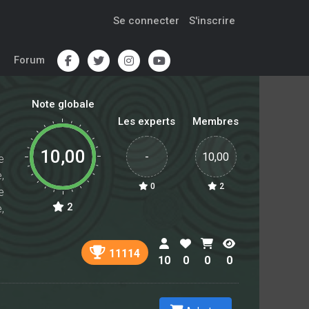
Se connecter
S'inscrire
Forum
Note globale
Les experts
Membres
10,00
-
10,00
e
,
0
2
e
2
,
a
11114
10
0
0
0