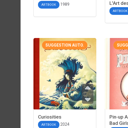
L'Art de
1989
ARTBOOK
ARTBOOK
SUGGESTION AUTO.
SUGG
Curiosities
Pin-up A
Bad Girl
2024
ARTBOOK