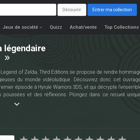
Découvrir
Entrer ma collection
Jeux de société
Quizz
Achat/vente
Top Collections
a légendaire
he Legend of Zelda, Third Editions se propose de rendre hommag
tigieuses du monde vidéoludique. Découvrez donc cet ouvrage
u premier épisode à Hyrule Warriors 3DS, et qui décrypte l’ensembl
 poussées et des réflexions. Plongez dans ce recueil unique
i ravira tous les amoureux d’aventure pour enfin découvrir l