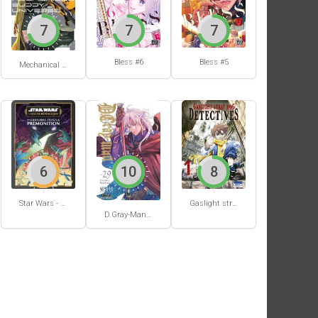
7
7
7
Bless #6
Bless #5
Mechanical Buddy Universe #0
6
10
8
Star Wars - La Haute République - Un équilibre fragile
Gaslight stray dog detectives #1
D.Gray-Man #29