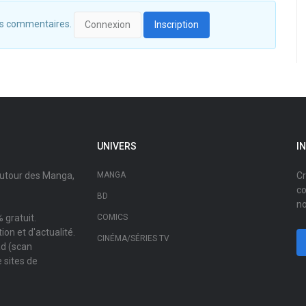
 des commentaires.
Connexion
Inscription
UNIVERS
I
autour des Manga,
MANGA
Cr
co
BD
no
 gratuit.
COMICS
on et d'actualité.
CINÉMA/SÉRIES TV
ad (scan
 sites de