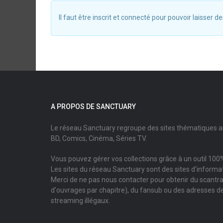
Il faut être inscrit et connecté pour pouvoir laisser
A PROPOS DE SANCTUARY
Le réseau Sanctuary regroupe des sites thématiques 
BD, Comics, Cinéma, Séries TV.
Vous pouvez gérer vos collections grâce à un outil 100%
Les sites du réseau Sanctuary sont des sites d'informati
Merci de ne pas nous contacter pour obtenir du scantr
d'ouvrages par chapitre), du fansub ou des adresses de
streaming illégaux.