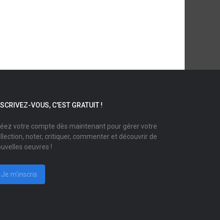
NSCRIVEZ-VOUS, C'EST GRATUIT !
éez votre compte dès maintenant pour gérer votre
llection, noter, critiquer, commenter et découvrir de
uvelles oeuvres !
Je m'inscris