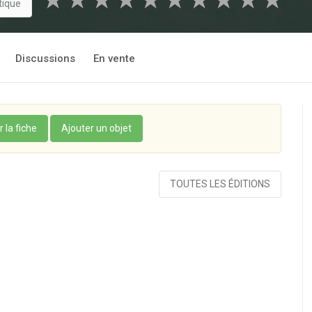
★
★
★
★
★
★
★
★
★
★
tique
Discussions
En vente
r la fiche
Ajouter un objet
TOUTES LES ÉDITIONS