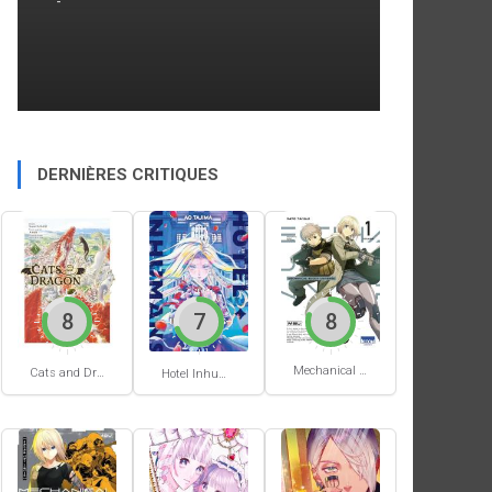
-
DERNIÈRES CRITIQUES
8
7
8
Mechanical Buddy Universe #1
Cats and Dragon #3
Hotel Inhumans #1