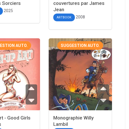
s Sorciers
couvertures par James
Jean
2025
2008
ARTBOOK
ESTION AUTO.
SUGGESTION AUTO.
rt - Good Girls
Monographie Willy
s
Lambil