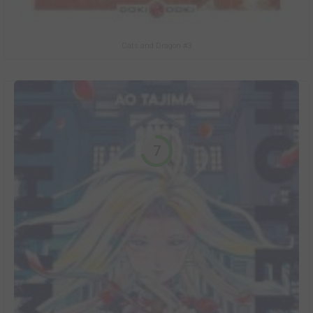
Cats and Dragon #3
7