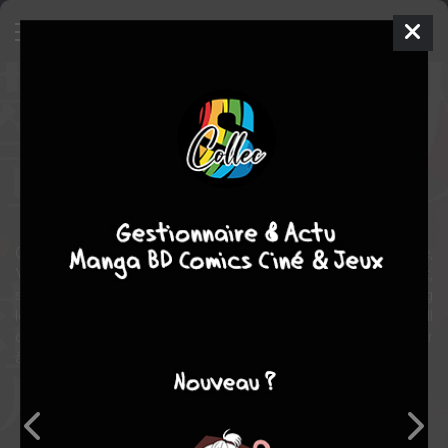
The vampire & the rose
Manga
Shojo
2018
Noriko ASAKA
Noriko
ASAKA
11
tomes
COMPLÈTE
romance
Chiyu est une lycéenne qui croit au grand amour. Dans sa classe,
Yomiya fait tourner toutes les têtes. Il est séduisant, intelligent,
sportif et... c'est un vampire ! Malgré tout, elle lui propose son sang
lorsqu'un beau jour, elle le trouve en train de faire un malaise. Il
découvre alors son goût délicieux et n'a pas l'intention de renoncer
à d'autres rations...
Note globale
Les experts
Membres