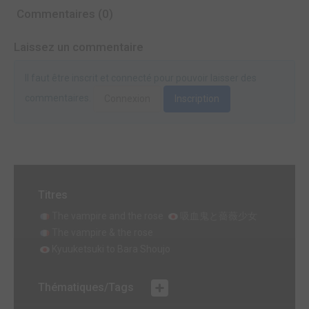
Commentaires (0)
Laissez un commentaire
Il faut être inscrit et connecté pour pouvoir laisser des
commentaires.
Connexion
Inscription
Titres
The vampire and the rose
吸血鬼と薔薇少女
The vampire & the rose
Kyuuketsuki to Bara Shoujo
Thématiques/Tags