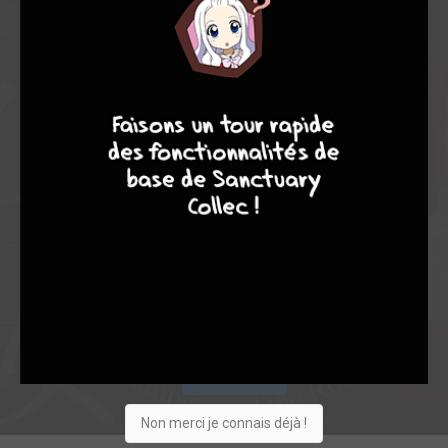
8,67
-
8,67
7
8
8
10
0
3
3
74
0
10
4
7285
Collection
Envie
Critique
★
★
★
★
★
★
★
★
★
★
Acheter
Non merci je connais déjà !