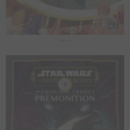
Bless #5
6