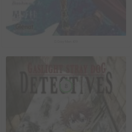
D.Gray-Man #29
8