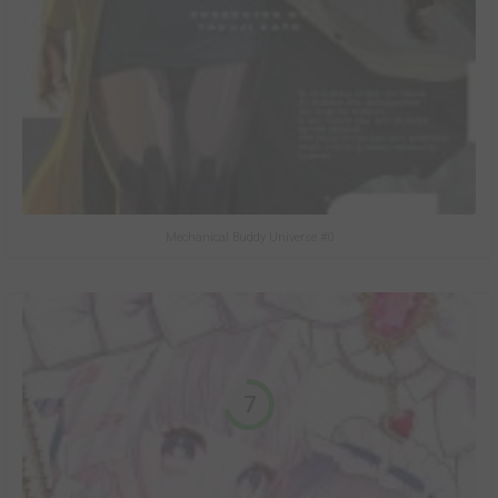
Mechanical Buddy Universe #0
7