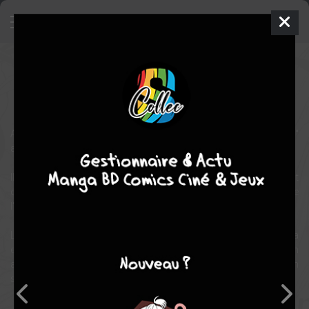
Androgynous
Manga
Inconnue
2018
Akira ASHIHARA
Akira
ASHIHARA
1
tome
COMPLÈTE
Au fin fond de la jungle, il existe une mystérieuse prêtresse "
androgyne " dont le charme fascine.
Il y a fort longtemps, la première prêtresse du nom d'Ester avait
offert son corps en sacrifice au dieu de la forêt et apporté de
l'amour à son existence solitaire.
Le temps a passé et aujourd'hui, la prêtresse actuelle appelée Aura
est tourmentée par sa fascination pour le monde moderne et son
amour interdit pour un botaniste étranger ayant découvert son
secret.