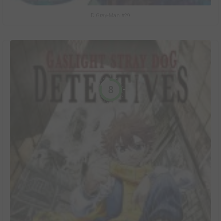
D.Gray-Man #29
8