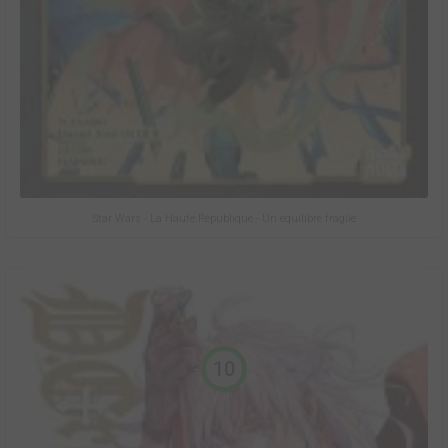
Star Wars - La Haute République - Un équilibre fragile
10