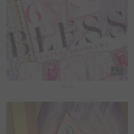
Bless #6
7