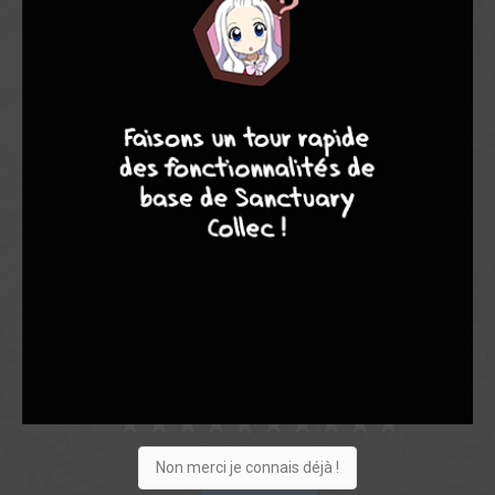
Note globale
Les experts
Membres
9
8
9
8
6,33
-
6,33
0
3
3
72
0
5
2
7360
Collection
Envie
Critique
★
★
★
★
★
★
★
★
★
★
Non merci je connais déjà !
Acheter