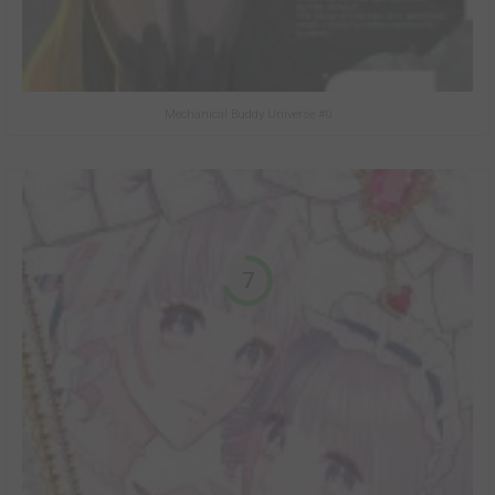
Mechanical Buddy Universe #0
7