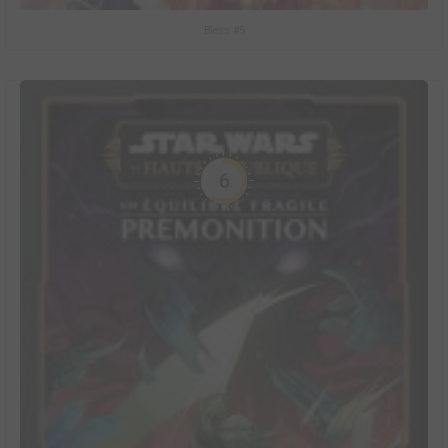
Bless #5
6