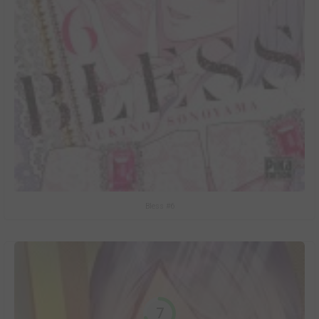
Bless #6
7