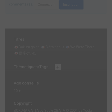
commentaires.
Connexion
Inscription
Titres
Bokura ga Ita
C'était nous
We Were There
僕等がいた
Thématiques/Tags
Age conseillé
10 +
Copyright
BOKURA GA ITA by Yuuki OBATA © 2004 by Yuuki