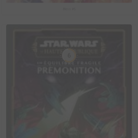
Bless #5
6