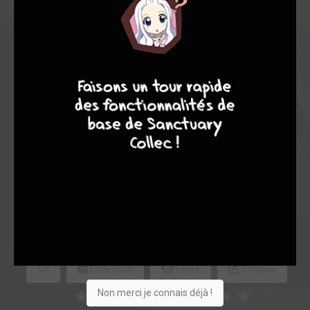
est-elle prête à accepter le garçon qu’il est vraiment ?
Note globale
9
8
9
8
Les experts
Membres
7,29
6,00
7,43
2
40
42
174
0
9
8
4686
Collection
Envie
Critique
★
★
★
★
★
★
★
★
★
★
Non merci je connais déjà !