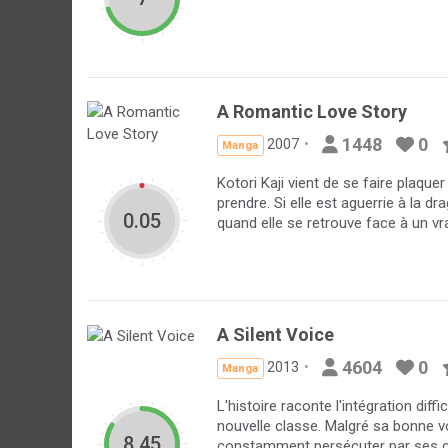
A Romantic Love Story
1448
0
2007
Manga
Kotori Kaji vient de se faire plaque
prendre. Si elle est aguerrie à la 
0.05
quand elle se retrouve face à un vra
A Silent Voice
4604
0
2013
Manga
L'histoire raconte l'intégration dif
nouvelle classe. Malgré sa bonne vo
8.45
constamment persécuter par ses cama