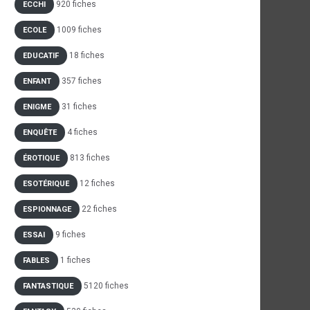
920 fiches
ECCHI
1009 fiches
ECOLE
18 fiches
EDUCATIF
357 fiches
ENFANT
31 fiches
ENIGME
4 fiches
ENQUÊTE
813 fiches
ÉROTIQUE
12 fiches
ESOTÉRIQUE
22 fiches
ESPIONNAGE
9 fiches
ESSAI
1 fiches
FABLES
5120 fiches
FANTASTIQUE