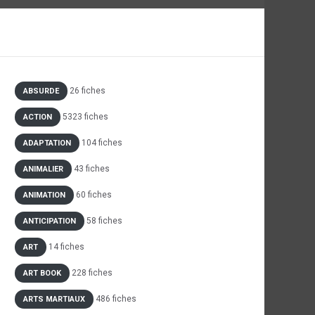
26 fiches
ABSURDE
5323 fiches
ACTION
104 fiches
ADAPTATION
43 fiches
ANIMALIER
60 fiches
ANIMATION
58 fiches
ANTICIPATION
14 fiches
ART
228 fiches
ART BOOK
486 fiches
ARTS MARTIAUX