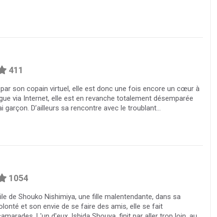
411
r par son copain virtuel, elle est donc une fois encore un cœur à
drague via Internet, elle est en revanche totalement désemparée
i garçon. D’ailleurs sa rencontre avec le troublant...
1054
ficile de Shouko Nishimiya, une fille malentendante, dans sa
lonté et son envie de se faire des amis, elle se fait
rades. L'un d'eux, Ishida Shouya, finit par aller trop loin, au