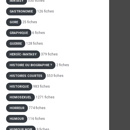
530 fiches
FANTASY
126 fiches
GASTRONOMIE
25 fiches
GORE
6 fiches
GRAPHIQUE
128 fiches
GUERRE
379 fiches
HEROÏC-FANTASY
2 fiches
HISTOIRE OU BIOGRAPHIE ?
553 fiches
HISTOIRES COURTES
983 fiches
HISTORIQUE
1271 fiches
HOMOSEXUEL
774 fiches
HORREUR
116 fiches
HUMOUR
9 fiches
HUMOUR NOIR