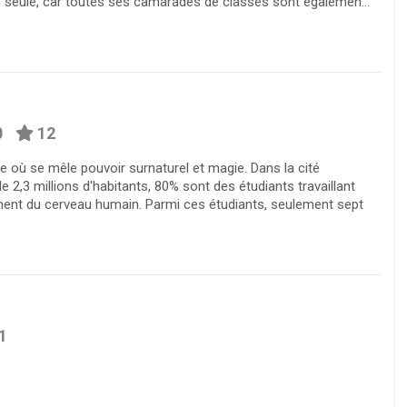
s seule, car toutes ses camarades de classes sont égalemen...
0
12
e où se mêle pouvoir surnaturel et magie. Dans la cité
,3 millions d'habitants, 80% sont des étudiants travaillant
nt du cerveau humain. Parmi ces étudiants, seulement sept
1