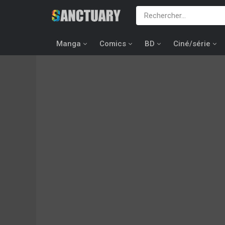
Manga
Comics
BD
Ciné/série