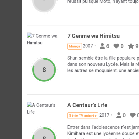
-
réussit puisque Moto, n’ayant toujou
7 Genme wa Himitsu
6
0
9
2007
Manga
Shun semble être la fille populaire 
dans son nouveau Lycée. Mais la réa
8
les autres se moquaient, une ancien
A Centaur's Life
0
2017
Série TV animée
Entrer dans l’adolescence n’est ja
Kimihara est une lycéenne douce et