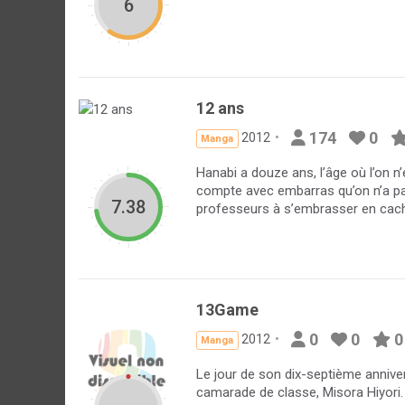
6
12 ans
174
0
2012
Manga
Hanabi a douze ans, l’âge où l’on n
compte avec embarras qu’on n’a p
7.38
professeurs à s’embrasser en cache
13Game
0
0
0
2012
Manga
Le jour de son dix-septième annive
camarade de classe, Misora Hiyori