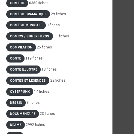
6380 fiches
COMÉDIE
29 fiches
COMÉDIE DRAMATIQUE
3 fiches
COMÉDIE MUSICALE
11 fiches
COMICS / SUPER HEROS
25 fiches
COMPILATION
119 fiches
CONTE
13 fiches
CONTE ILLUSTRÉ
22 fiches
CONTES ET LÉGENDES
14 fiches
CYBERPUNK
3 fiches
DESSIN
23 fiches
DOCUMENTAIRE
2992 fiches
DRAME