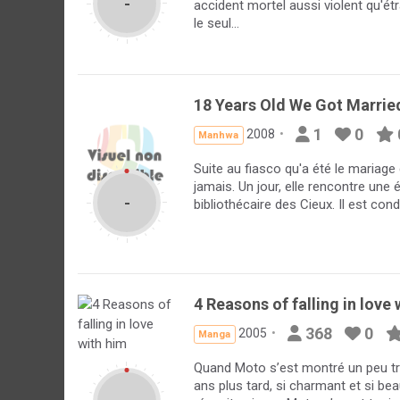
-
accident mortel aussi violent qu'ét
le seul...
18 Years Old We Got Marrie
1
0
2008
Manhwa
Suite au fiasco qu'a été le mariage
jamais. Un jour, elle rencontre une é
-
bibliothécaire des Cieux. Il est con
4 Reasons of falling in love
368
0
2005
Manga
Quand Moto s’est montré un peu trop
ans plus tard, si charmant et si beau