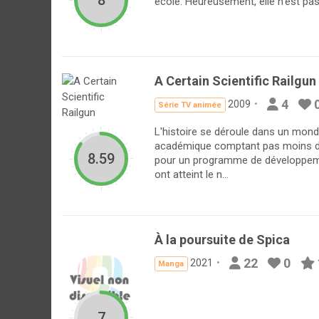
8
école. Heureusement, elle n’est pa
A Certain Scientific Railgun
4
2009
Série TV animée
L'histoire se déroule dans un mond
académique comptant pas moins de 2
8.59
pour un programme de développeme
ont atteint le n...
À la poursuite de Spica
22
0
2021
Manga
7