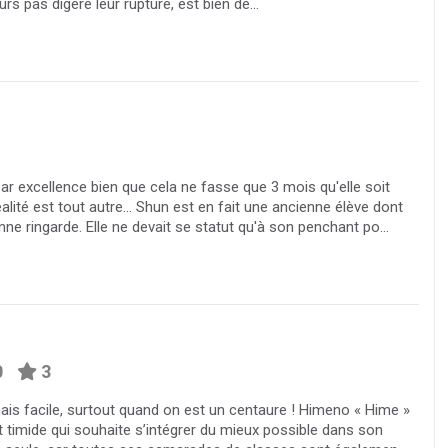
rs pas digéré leur rupture, est bien dé...
par excellence bien que cela ne fasse que 3 mois qu'elle soit
lité est tout autre... Shun est en fait une ancienne élève dont
ne ringarde. Elle ne devait se statut qu'à son penchant po...
0
3
mais facile, surtout quand on est un centaure ! Himeno « Hime »
 timide qui souhaite s’intégrer du mieux possible dans son