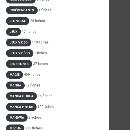
1 fiches
INDÉPENDANTS
26 fiches
JEUNESSE
17 fiches
JEUX
119 fiches
JEUX VIDÉO
3 fiches
JEUX VIDÉOS
37 fiches
LESBIENNES
499 fiches
MAGIE
69 fiches
MANGA
16 fiches
MANGA GEKIGA
120 fiches
MANGA HENTAI
3 fiches
MANHWA
318 fiches
MECHA