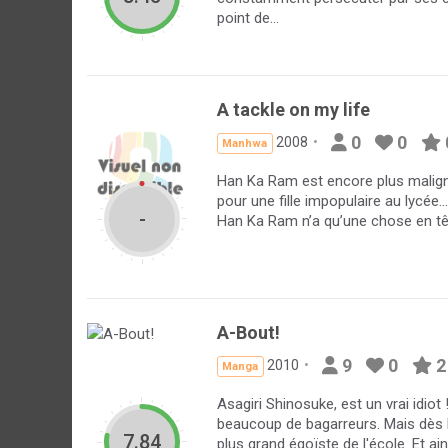
point de...
A tackle on my life
0
0
2008
Manhwa
Han Ka Ram est encore plus maligne
pour une fille impopulaire au lycée.
-
Han Ka Ram n’a qu’une chose en tête
A-Bout!
9
0
2
2010
Manga
Asagiri Shinosuke, est un vrai idiot
beaucoup de bagarreurs. Mais dès le 
7.84
plus grand égoïste de l'école. Et a