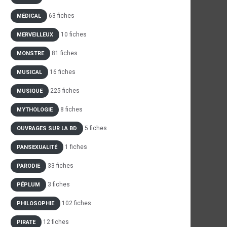
63 fiches
MÉDICAL
10 fiches
MERVEILLEUX
81 fiches
MONSTRE
16 fiches
MUSICAL
225 fiches
MUSIQUE
8 fiches
MYTHOLOGIE
5 fiches
OUVRAGES SUR LA BD
1 fiches
PANSEXUALITÉ
33 fiches
PARODIE
3 fiches
PÉPLUM
102 fiches
PHILOSOPHIE
12 fiches
PIRATE