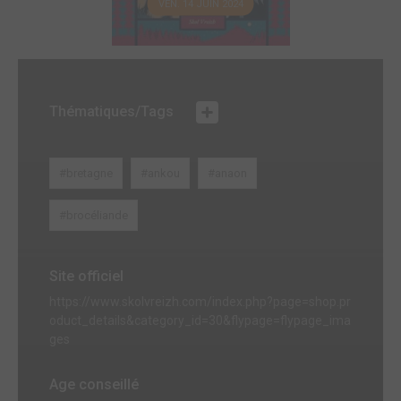
VEN. 14 JUIN 2024
Thématiques/Tags
#bretagne
#ankou
#anaon
#brocéliande
Site officiel
https://www.skolvreizh.com/index.php?page=shop.pr
oduct_details&category_id=30&flypage=flypage_ima
ges
Age conseillé