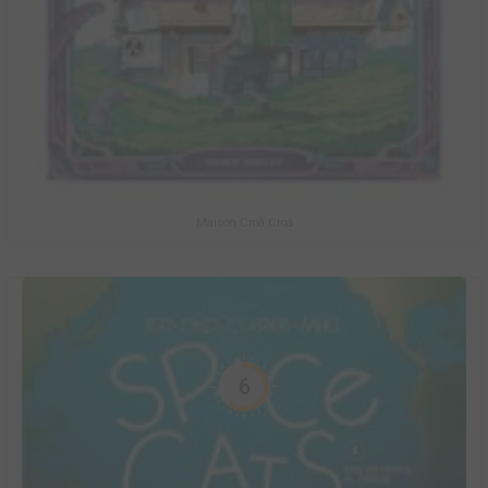
Maison Croâ Croâ
6