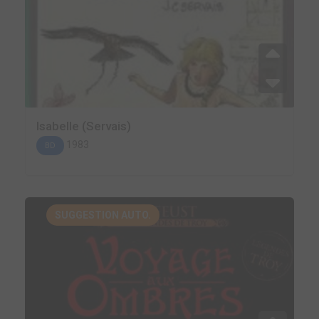
Isabelle (Servais)
1983
BD
SUGGESTION AUTO.