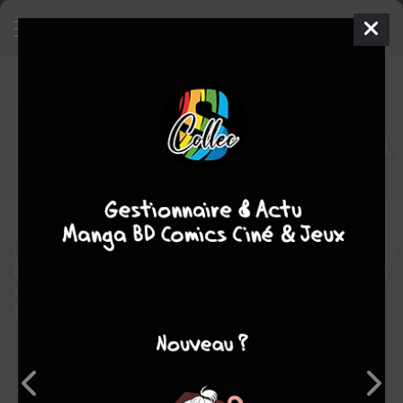
Ô Keltia - Le monde des légendes
bretonnes
BD
2021
Sébastien MONTEIL
Sébastien
MONTEIL
4
tomes
EN COURS
Conte
fantastique
Le vent se lève sur Keltia, le monde des légendes bretonnes…
Il porte des rumeurs sur toute la Bretagne.
L’Ankou aurait disparu… laissant les anaon s’enfuir du Yeun Elez…
On aurait même aperçu des ki du dans la forêt de Brocéliande !
Note globale
Les experts
Membres
7,00
-