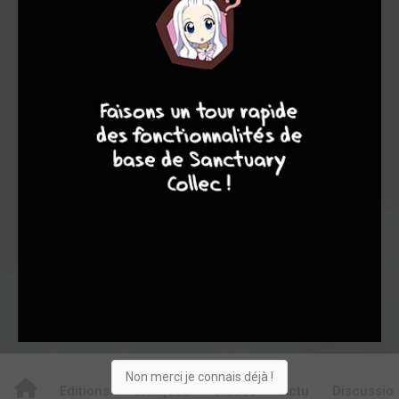
1
0
1
7
8
7
9
1
0
0
0
18842
Collection
Envie
Critique
★
★
★
★
★
★
★
★
★
★
Acheter
Non merci je connais déjà !
Editions
Critiques
Videos
Actu
Discussio