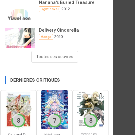
Nanana's Buried Treasure
2012
Light novel
Delivery Cinderella
2010
Manga
Toutes ses oeuvres
DERNIÈRES CRITIQUES
8
7
8
Mechanical Buddy Universe #1
Cats and Dragon #3
Hotel Inhumans #1