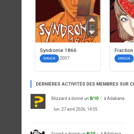
Syndrome 1866
Fraction
2007
MANGA
MANGA
DERNIÈRES ACTIVITÉS DES MEMBRES SUR 
Blizzard
a donné un
8/10
à
Adabana
lun. 27 avril 2026, 14:05
fogia4
a donné un
8/10
à
Adabana