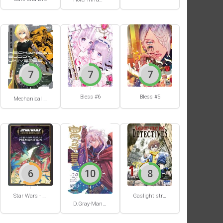
7
7
7
Bless #6
Bless #5
Mechanical Buddy Universe #0
6
10
8
Star Wars - La Haute République - Un équilibre fragile
Gaslight stray dog detectives #1
D.Gray-Man #29