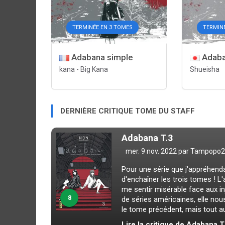
TERMINÉE EN 3 TOMES
TERMIN
Adabana simple
Adaba
kana
-
Big Kana
Shueisha
DERNIÈRE CRITIQUE TOME DU STAFF
Adabana T.3
mer. 9 nov. 2022 par
Tampopo2
Pour une série que j'appréhendai
d'enchaîner les trois tomes ! L
me sentir misérable face aux in
8
de séries américaines, elle nou
le tome précédent, mais tout au
Lire la critique de Adabana T