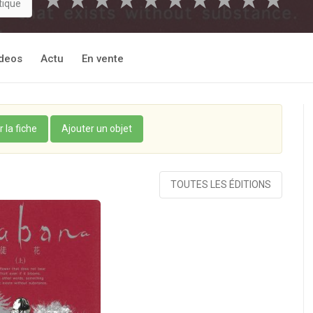
★
★
★
★
★
★
★
★
★
★
tique
deos
Actu
En vente
r la fiche
Ajouter un objet
TOUTES LES ÉDITIONS