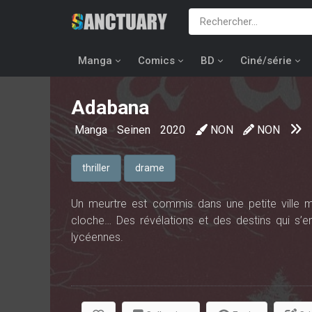
Manga
Comics
BD
Ciné/série
Adabana
Manga
Seinen
2020
NON
NON
thriller
drame
Un meurtre est commis dans une petite ville m
cloche… Des révélations et des destins qui s’en
lycéennes.