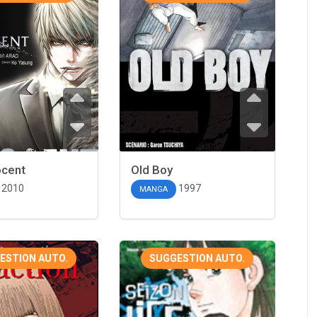
ocent
Old Boy
2010
1997
MANGA
ESTION AUTO.
SUGGESTION AUTO.