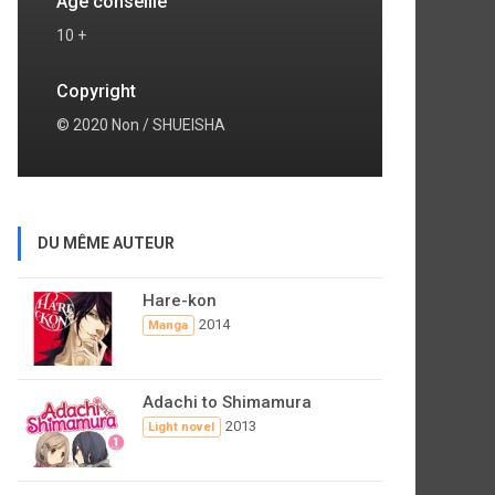
Age conseillé
10 +
Copyright
© 2020 Non / SHUEISHA
DU MÊME AUTEUR
Hare-kon
2014
Manga
Adachi to Shimamura
2013
Light novel