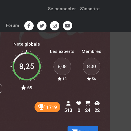
Se connecter
S'inscrire
Forum
Note globale
Les experts
Membres
8,25
8,08
8,30
13
56
e
69
x
1719
513
0
24
22