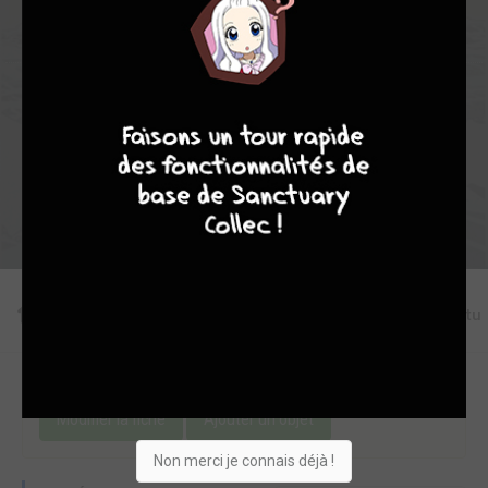
7
9
8
9
Collection
Envie
Critique
★
★
★
★
★
★
★
★
★
★
Acheter
Editions
Chapitres
Critiques
Videos
Actu
Une erreur ou un manque sur cette fiche ?
Modifier la fiche
Ajouter un objet
Non merci je connais déjà !