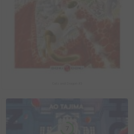
Cats and Dragon #3
7