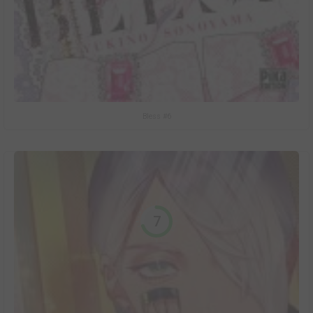
Bless #6
7