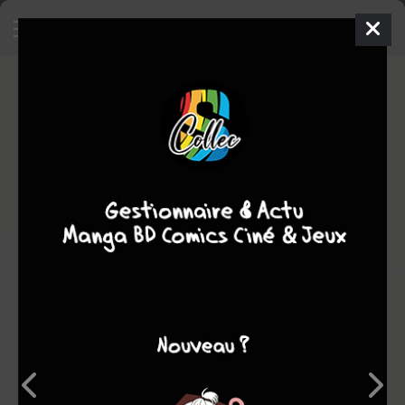
22-26
Manga
Shonen
2022
Tatsuki FUJIMOTO
Tatsuki FUJIMOTO
Note globale
Les experts
Membres
7,75
7,67
7,78
6
41
47
433
0
10
4
2107