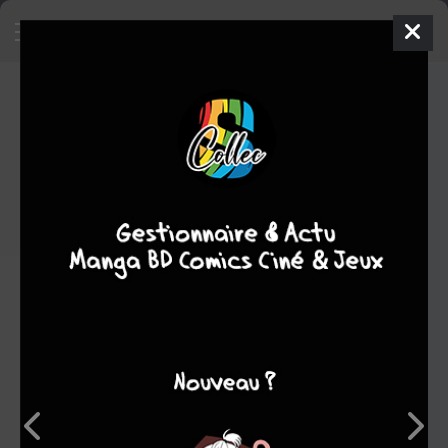
La légende Dragon Quest
Guide
Inconnue
2017
Daniel ANDREYEV
jeux vidéo
Note globale
Les experts
Membres
-
-
0
0
0
5
0
0
0
12292