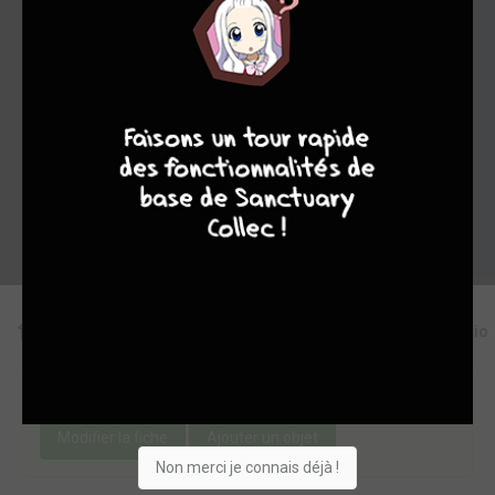
8
7
8
7
Collection
Envie
Critique
★
★
★
★
★
★
★
★
★
★
Acheter
Editions
Critiques
Videos
Actu
Discussio
Une erreur ou un manque sur cette fiche ?
Modifier la fiche
Ajouter un objet
Non merci je connais déjà !