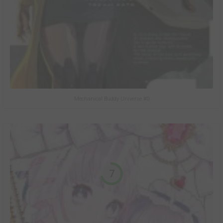
Mechanical Buddy Universe #0
7