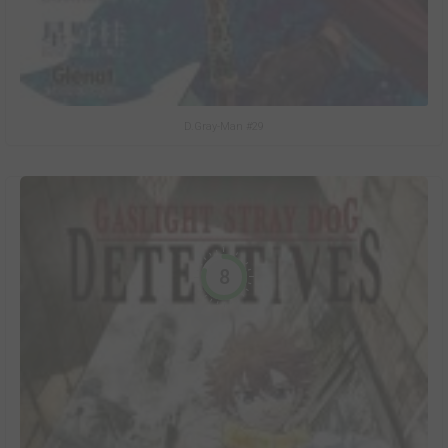
D.Gray-Man #29
8