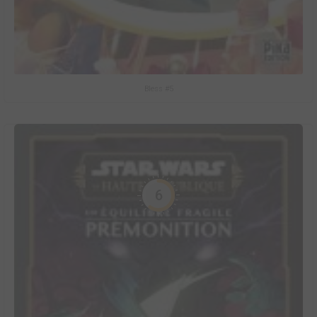
Bless #5
6