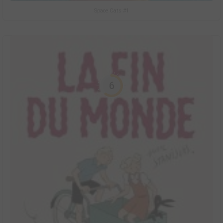
Space Cats #1
6