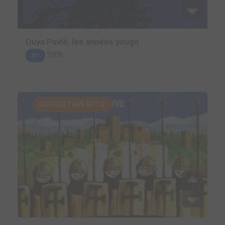
Ouya Pavlé, les années yougo
2008
BD
SUGGESTION AUTO.