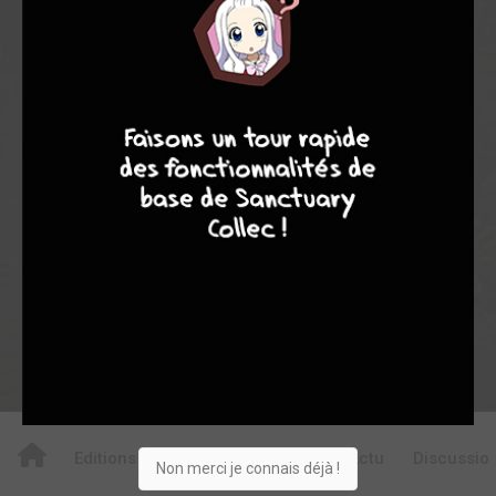
1
1
2
4
7
8
7
11
0
0
0
9220
Collection
Envie
Critique
★
★
★
★
★
★
★
★
★
★
Acheter
Editions
Critiques
Videos
Actu
Discussio
Non merci je connais déjà !