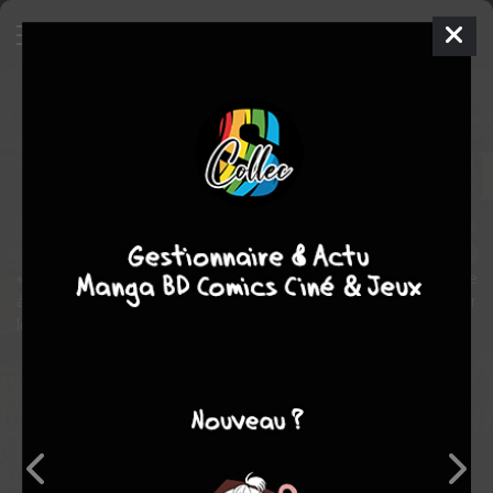
L'Impudence des chiens
BD
2022
Nicolas DUMONTHEUIL
Aurélien
DUCOUDRAY
1
tome
COMPLÈTE
historique
Humour
« Le lit conjugal sera sans coup férir le champ de bataille du siècle
à venir. » Une fable drôlatique rimée par Ducoudray et dessinée par
les pinceaux amusés de Dumontheuil.
Note globale
Les experts
Membres
6,20
8,00
6,00