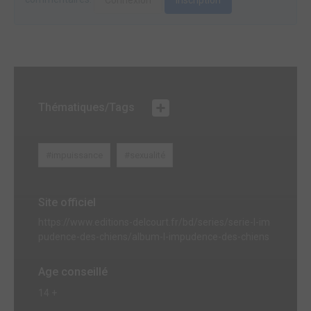
Connexion
Inscription
Thématiques/Tags
#impuissance
#sexualité
Site officiel
https://www.editions-delcourt.fr/bd/series/serie-l-im
pudence-des-chiens/album-l-impudence-des-chiens
Age conseillé
14 +