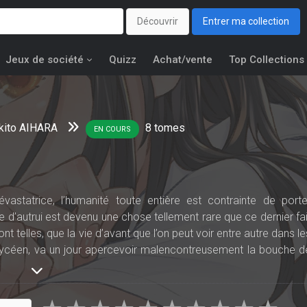
Découvrir
Entrer ma collection
Jeux de société
Quizz
Achat/vente
Top Collections
kito AIHARA
8
tomes
EN COURS
astatrice, l’humanité toute entière est contrainte de porte
 d’autrui est devenu une chose tellement rare que ce dernier fai
nt telles, que la vie d’avant que l’on peut voir entre autre dans le
e lycéen, va un jour apercevoir malencontreusement la bouche d
ouve une certaine fascination pour le monde d’avant, va s