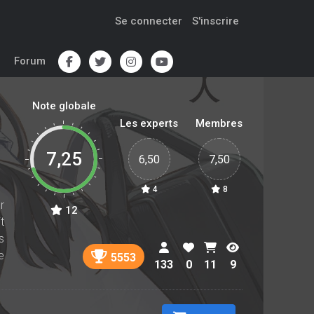
Se connecter
S'inscrire
Forum
Note globale
Les experts
Membres
7,25
6,50
7,50
4
8
r
12
t
s
e
5553
133
0
11
9
e