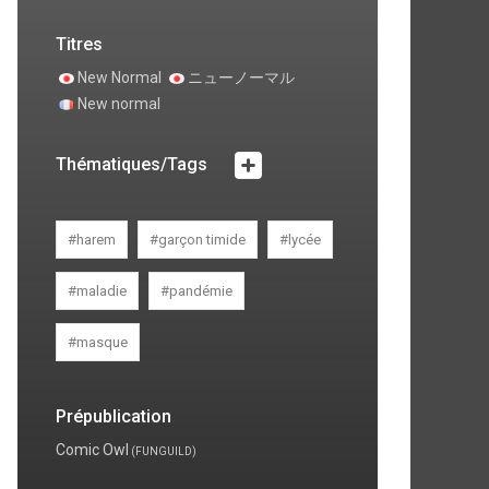
Titres
New Normal
ニューノーマル
New normal
Thématiques/Tags
#harem
#garçon timide
#lycée
#maladie
#pandémie
#masque
Prépublication
Comic Owl
(FUNGUILD)