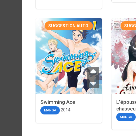
SUGGESTION AUTO.
SUGG
Swimming Ace
L'épous
chasseu
2014
MANGA
MANGA