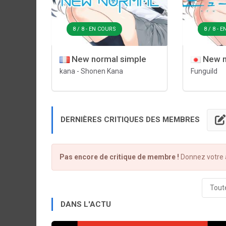
8 / 8 - EN COURS
8 / 8 - 
New normal simple
New n
kana
-
Shonen Kana
Funguild
DERNIÈRES CRITIQUES DES MEMBRES
Pas encore de critique de membre !
Donnez votre a
Toute
DANS L'ACTU