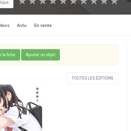
★
★
★
★
★
★
★
★
★
★
tique
deos
Actu
En vente
r la fiche
Ajouter un objet
TOUTES LES ÉDITIONS