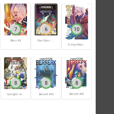
7
6
10
Bless #5
Star Wars - La Haute République - Un équilibre fragile
D.Gray-Man #29
8
8
8
Berserk #42
Gaslight stray dog detectives #1
Berserk #43