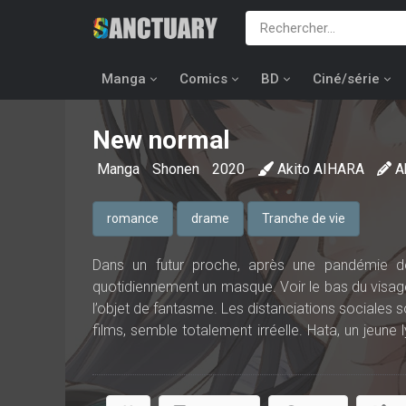
Manga
Comics
BD
Ciné/série
New normal
Manga
Shonen
2020
Akito AIHARA
A
romance
drame
Tranche de vie
Dans un futur proche, après une pandémie dév
quotidiennement un masque. Voir le bas du visage
l’objet de fantasme. Les distanciations sociales so
films, semble totalement irréelle. Hata, un jeun
sa camarade Natsuki. Cette dernière, qui épr
rapprocher de Hata pour assouvir sa curiosité…