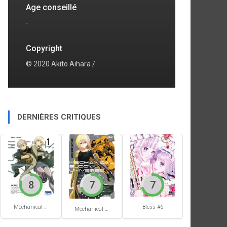
Age conseillé
-
Copyright
© 2020 Akito Aihara /
DERNIÈRES CRITIQUES
8
7
7
Mechanical Buddy Universe #1
Bless #6
Mechanical Buddy Universe #0