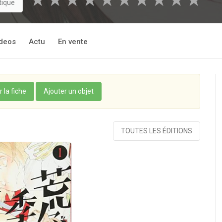
★
★
★
★
★
★
★
★
★
★
tique
deos
Actu
En vente
r la fiche
Ajouter un objet
TOUTES LES ÉDITIONS