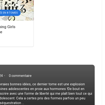
ÉE EN 8 TOMES
ng Girls
se
24
0 commentaire
vraies bonnes idées, ce dernier tome est une explosion
oïnes adolescentes en proie aux hormones !De bout en
scrire avec une forme de liberté qui me plaît bien tout ce qui
 adolescent. Cela a certes pris des formes parfois un peu
équestration ...