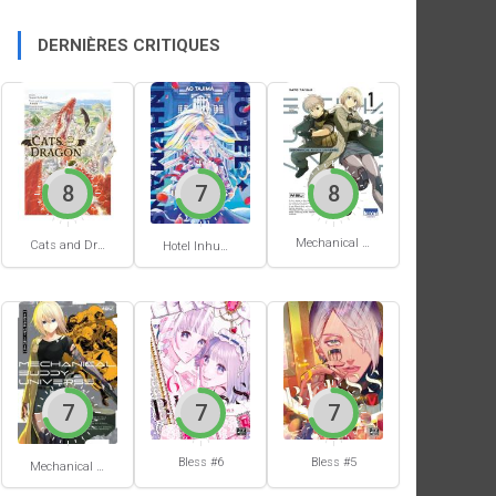
DERNIÈRES CRITIQUES
8
7
8
Mechanical Buddy Universe #1
Cats and Dragon #3
Hotel Inhumans #1
7
7
7
Bless #6
Bless #5
Mechanical Buddy Universe #0