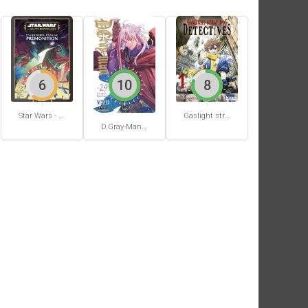
6
10
8
Star Wars - La Haute République - Un équilibre fragile
Gaslight stray dog detectives #1
D.Gray-Man #29