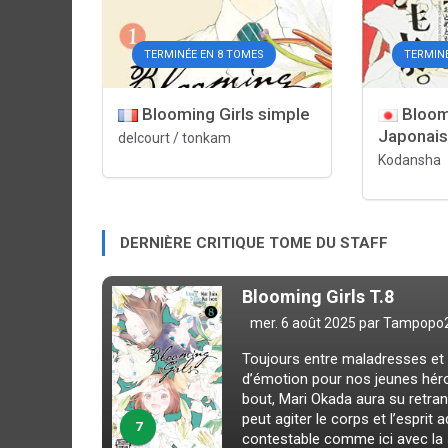
TERMINÉE EN 8 TOMES
TERMIN
Blooming Girls simple
Bloomi
Japonai
delcourt / tonkam
Kodansha
DERNIÈRE CRITIQUE TOME DU STAFF
Blooming Girls T.8
mer. 6 août 2025 par
Tampopo
Toujours entre maladresses et 
d’émotion pour nos jeunes hér
bout, Mari Okada aura su retran
peut agiter le corps et l’esprit
7
contestable comme ici avec la s