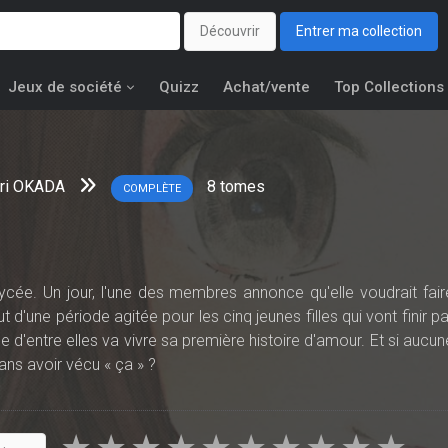
Découvrir
Entrer ma collection
Jeux de société
Quizz
Achat/vente
Top Collections
ri OKADA
8
tomes
COMPLÈTE
 lycée. Un jour, l'une des membres annonce qu'elle voudrait fair
d'une période agitée pour les cinq jeunes filles qui vont finir pa
e d'entre elles va vivre sa première histoire d'amour. Et si aucun
ans avoir vécu « ça » ?