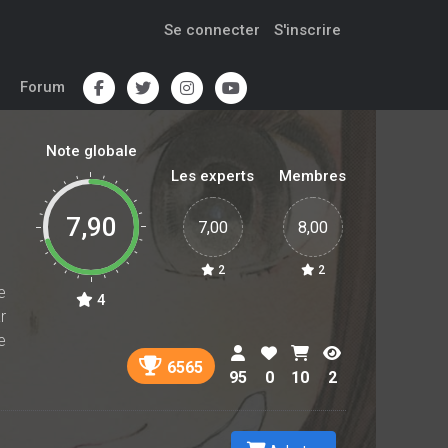
Se connecter
S'inscrire
Forum
Note globale
Les experts
Membres
7,90
7,00
8,00
2
2
e
4
r
e
6565
95
0
10
2