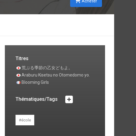
Acheter
Titres
荒ぶる季節の乙女どもよ。
Araburu Kisetsu no Otomedomo yo.
Blooming Girls
Thématiques/Tags
#école