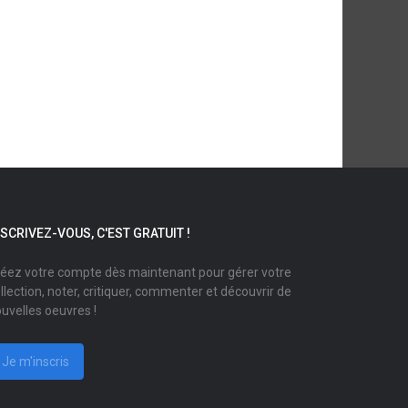
NSCRIVEZ-VOUS, C'EST GRATUIT !
éez votre compte dès maintenant pour gérer votre
llection, noter, critiquer, commenter et découvrir de
uvelles oeuvres !
Je m'inscris