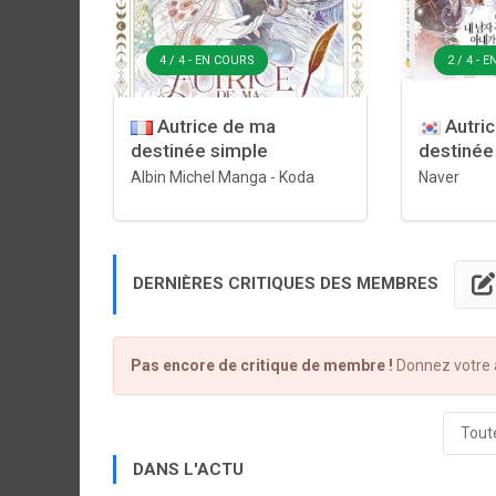
4 / 4 - EN COURS
2 / 4 - 
Autrice de ma
Autri
destinée simple
destinée
Albin Michel Manga
-
Koda
Naver
DERNIÈRES CRITIQUES DES MEMBRES
Pas encore de critique de membre !
Donnez votre a
Toute
DANS L'ACTU