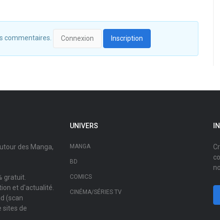
 des commentaires.
Connexion
Inscription
UNIVERS
I
autour des Manga,
MANGA
Cr
co
BD
no
 gratuit.
COMICS
on et d'actualité.
CINÉMA/SÉRIES TV
ad (scan
 sites de