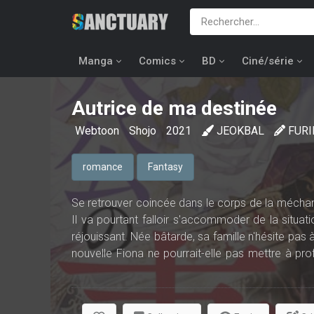
Manga
Comics
BD
Ciné/série
Autrice de ma destinée
Webtoon
Shojo
2021
JEOKBAL
FURI
romance
Fantasy
Se retrouver coincée dans le corps de la méchant
Il va pourtant falloir s'accommoder de la situat
réjouissant. Née bâtarde, sa famille n'hésite pas
nouvelle Fiona ne pourrait-elle pas mettre à pro
cours des évènements ?