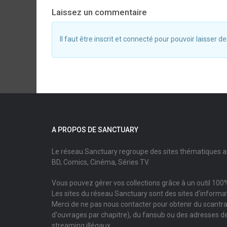
Laissez un commentaire
Il faut être inscrit et connecté pour pouvoir laisser
A PROPOS DE SANCTUARY
Le réseau Sanctuary regroupe des sites thématiques 
BD, Comics, Cinéma, Séries TV.
Vous pouvez gérer vos collections grâce à un outil 100%
Les sites du réseau Sanctuary sont des sites d'informati
Merci de ne pas nous contacter pour obtenir du scantr
d'ouvrages par chapitre), du fansub ou des adresses de
streaming illégaux.