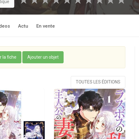
★
★
★
★
★
★
★
★
★
★
tique
deos
Actu
En vente
r la fiche
Ajouter un objet
TOUTES LES ÉDITIONS