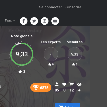
Se connecter
S'inscrire
Forum
Note globale
Les experts
Membres
9,33
-
9,33
0
3
!
3
s
a
e
6875
85
0
12
4