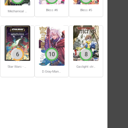
Bless #6
Bless #5
Mechanical Buddy Universe #0
6
10
8
Star Wars - La Haute République - Un équilibre fragile
Gaslight stray dog detectives #1
D.Gray-Man #29