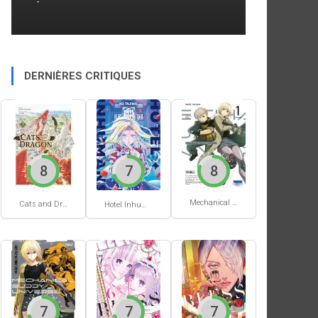
-
DERNIÈRES CRITIQUES
8
7
8
Mechanical Buddy Universe #1
Cats and Dragon #3
Hotel Inhumans #1
7
7
7