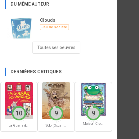
DU MÊME AUTEUR
Clouds
Jeu de société
Toutes ses oeuvres
DERNIÈRES CRITIQUES
10
9
9
Maison Croâ Croâ
La Guerre des voisins
Solo (Oscar Martin) #1