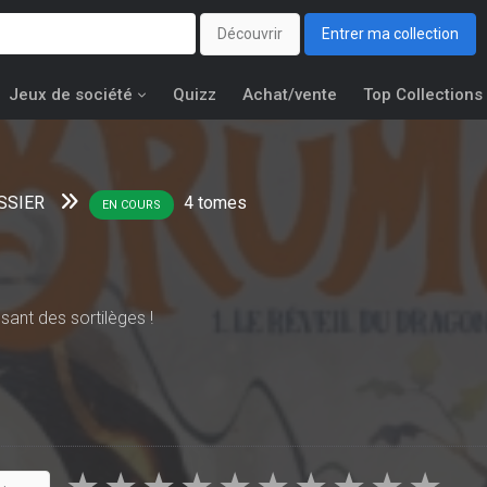
Découvrir
Entrer ma collection
Jeux de société
Quizz
Achat/vente
Top Collections
SSIER
4
tomes
EN COURS
ssant des sortilèges !