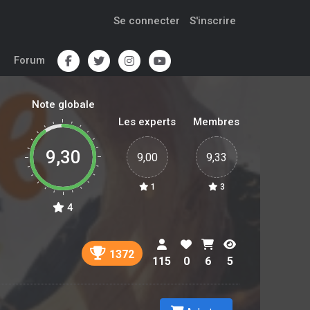
Se connecter
S'inscrire
Forum
Note globale
Les experts
Membres
9,30
9,00
9,33
1
3
4
1372
115
0
6
5