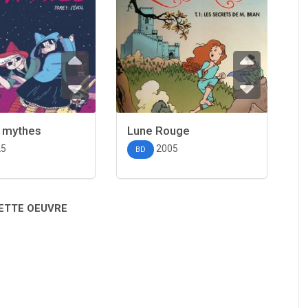
s mythes
Lune Rouge
25
2005
BD
CETTE OEUVRE