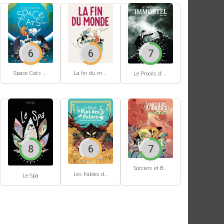
6
6
7
Space Cats #1
La fin du monde (Stanislas)
Le Procès d'un immortel
8
6
7
Sorciers et Bourbiers #1
Les Fables du Roi des Aulnes
Le Spa