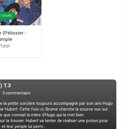
EN COURS
(Pélissier -
simple
Tchô!
) T.3
0 commentaire
de la petite sorcière toujours accompagné par son ami Hugo
ir Hubert. Cette fois-ci, Brume cherche la source vue sur
e que connait la mère d'Hugo qui la met bien
ur la trouver. Hubert va tenter de réaliser une potion pour
 leur périple lui perm...