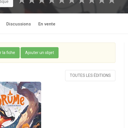
★
★
★
★
★
★
★
★
★
★
tique
Discussions
En vente
r la fiche
Ajouter un objet
TOUTES LES ÉDITIONS