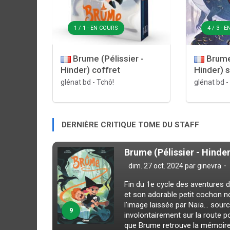
1 / 1 - EN COURS
4 / 3 - 
Brume (Pélissier -
Brume 
Hinder) coffret
Hinder) 
glénat bd
-
Tchô!
glénat bd
-
DERNIÈRE CRITIQUE TOME DU STAFF
Brume (Pélissier - Hinder
dim. 27 oct. 2024 par
ginevra
Fin du 1e cycle des aventures 
et son adorable petit cochon no
l'image laissée par Naïa… sourc
9
involontairement sur la route po
que Brume retrouve la mémoire et