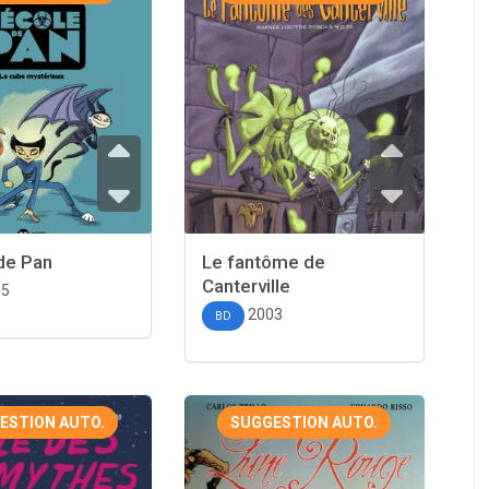
de Pan
Le fantôme de
Canterville
15
2003
BD
ESTION AUTO.
SUGGESTION AUTO.