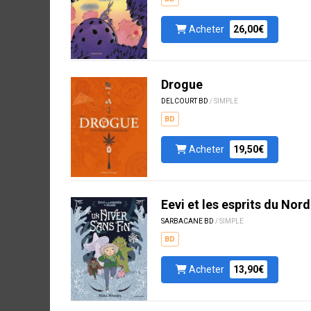
Acheter
26,00€
Drogue
DELCOURT BD
/ SIMPLE
BD
Acheter
19,50€
Eevi et les esprits du Nord
SARBACANE BD
/ SIMPLE
BD
Acheter
13,90€