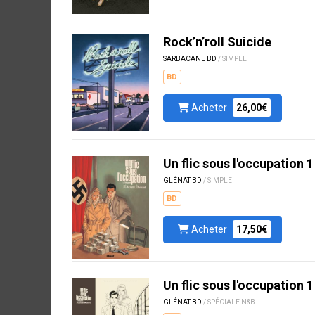
Rock’n’roll Suicide
SARBACANE BD
/ SIMPLE
BD
Acheter
26,00€
Un flic sous l'occupation 1
GLÉNAT BD
/ SIMPLE
BD
Acheter
17,50€
Un flic sous l'occupation 1
GLÉNAT BD
/ SPÉCIALE N&B