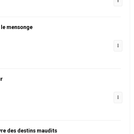
t, le mensonge
ur
vre des destins maudits