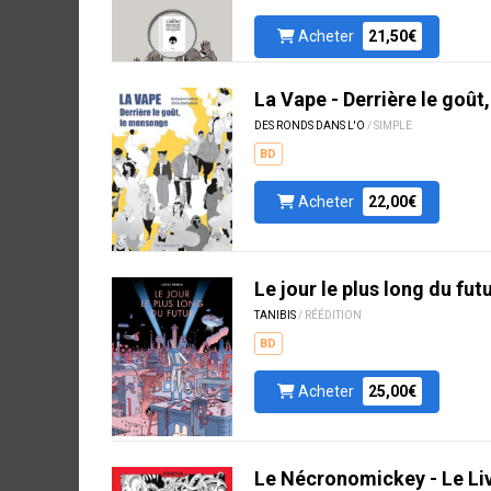
Acheter
21,50€
La Vape - Derrière le goû
DES RONDS DANS L'O
/ SIMPLE
BD
Acheter
22,00€
Le jour le plus long du fut
TANIBIS
/ RÉÉDITION
BD
Acheter
25,00€
Le Nécronomickey - Le Li