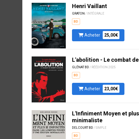
Henri Vaillant
GRATON
/ INTÉGRALE
BD
Acheter
25,00€
L'abolition - Le combat d
GLÉNAT BD
/ RÉÉDITION 2025
BD
Acheter
23,00€
L'Infiniment Moyen et plus 
minimaliste
DELCOURT BD
/ SIMPLE
BD