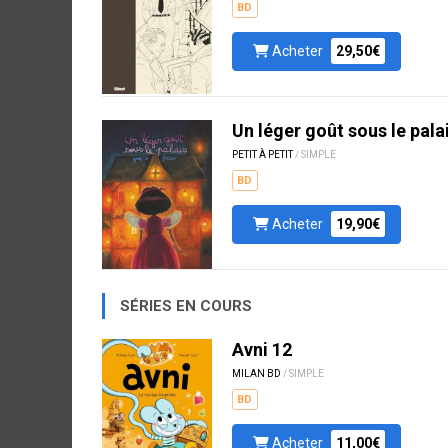
BD
Acheter
29,50€
Un léger goût sous le pala
PETIT À PETIT
/ SIMPLE
BD
Acheter
19,90€
SÉRIES EN COURS
Avni 12
MILAN BD
/ SIMPLE
BD
Acheter
11,00€