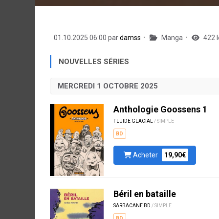
01.10.2025 06:00 par
damss
Manga
422 l
NOUVELLES SÉRIES
MERCREDI 1 OCTOBRE 2025
Anthologie Goossens 1
FLUIDE GLACIAL
/ SIMPLE
BD
Acheter
19,90€
Béril en bataille
SARBACANE BD
/ SIMPLE
BD