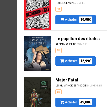
FLUIDE GLACIAL
/ SIMPLE
BD
Acheter
19,90€
Le papillon des étoiles
ALBIN MICHEL BD
/ SIMPLE
BD
Acheter
12,99€
Major Fatal
LES HUMANOÏDES ASSOCIÉS
/ LUXE - N&B
BD
Acheter
49,00€