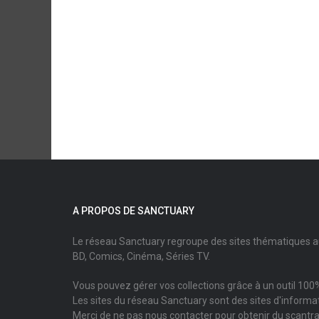
A PROPOS DE SANCTUARY
Le réseau Sanctuary regroupe des sites thématiques 
BD, Comics, Cinéma, Séries TV.
Vous pouvez gérer vos collections grâce à un outil 100%
Les sites du réseau Sanctuary sont des sites d'informati
Merci de ne pas nous contacter pour obtenir du scantr