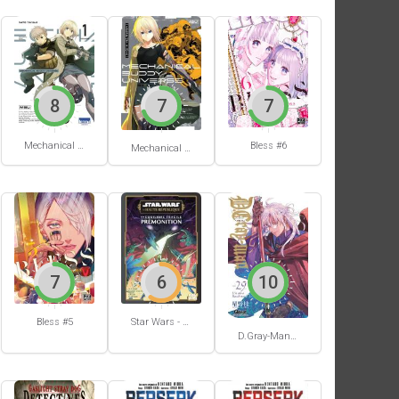
8
7
7
Mechanical Buddy Universe #1
Bless #6
Mechanical Buddy Universe #0
7
6
10
Bless #5
Star Wars - La Haute République - Un équilibre fragile
D.Gray-Man #29