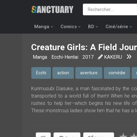
Manga
Comics
BD
Ciné/série
Creature Girls: A Field Jou
Manga
Ecchi-Hentai
2017
KAKERU
Ecchi
action
aventure
comédie
Kurimusubi Daisuke, a man fascinated by the com
transported to a world full of them! When he 
rushes to help her–which begins his new life of
These monstrous ladies show him that he has a lo
passion for monster girls like this ! This fantasy 
Encyclopedia.