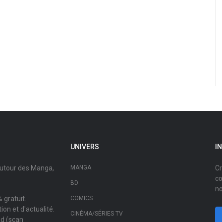
UNIVERS
I
autour des Manga,
MANGA
Cr
co
BD
no
 gratuit.
COMICS
on et d'actualité.
CINÉMA/SÉRIES TV
ad (scan