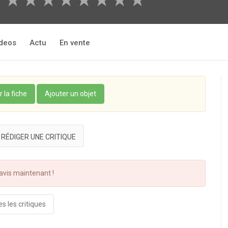
★
★
★
★
★
★
★
★
★
deos
Actu
En vente
r la fiche
Ajouter un objet
RÉDIGER UNE CRITIQUE
vis maintenant !
s les critiques