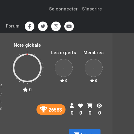
Se connecter
S'inscrire
Forum
Note globale
Les experts
Membres
-
-
0
0
f
0
e
.
s
26583
0
0
0
0
l