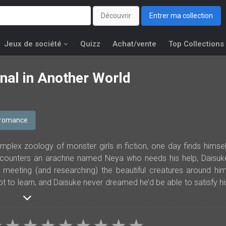
Découvrir
Entrer ma collection
Jeux de société
Quizz
Achat/vente
Top Collections
rnal in Another World
romance
plex zoology of monster girls in fiction, one day finds himsel
encounters an arachne named Neya who needs his help, Daisuk
 meeting (and researching) the beautiful creatures around him
t to learn, and Daisuke never dreamed he’d be able to satisfy hi
manga series for mature readers is perfect for fans of Monster Gir