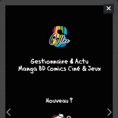
Mes cent contes mortels
Manga
Shonen
2020
Anji MATONO
Anji
MATONO
fantastique
Suspense
horreur
La légende urbaine raconte que si vous lisez les « Cent contes »
jusqu'au dernier, un esprit vengeur viendra s'abattre sur vous.
Aussi, quand Yuma, garçon aux pulsions suicidaires, apprend
l'existence de cette tradition, il décide de se plonger chaque soir
dans un de ces terribles récits... Mais quelles sont ses véritables
intentions ? Que vit-il dans son foyer pour avoir de telles envies ? Et
surtout, survivra-t-il à cette expérience morbide ?
Note globale