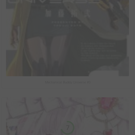
Mechanical Buddy Universe #0
7