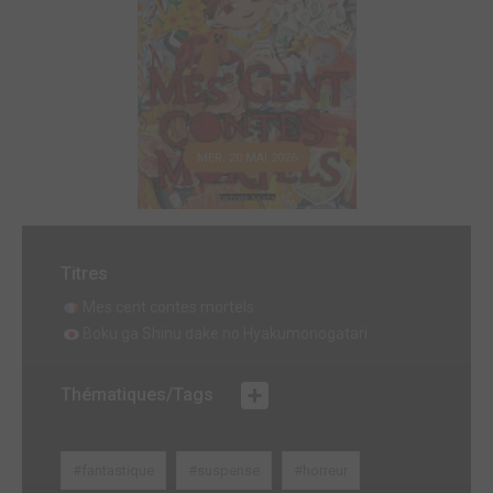
MER. 20 MAI 2026
Titres
Mes cent contes mortels
Boku ga Shinu dake no Hyakumonogatari
Thématiques/Tags
#fantastique
#suspense
#horreur