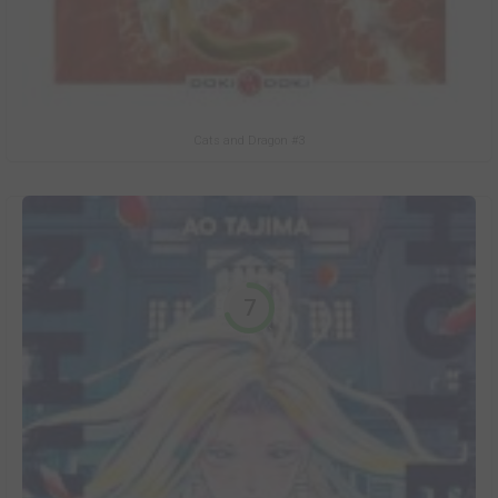
Cats and Dragon #3
7