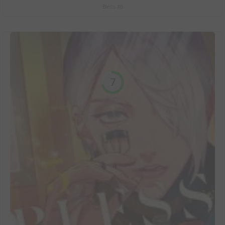
Bless #6
7