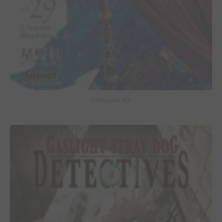
D.Gray-Man #29
8