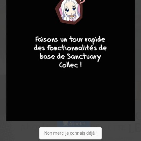
Les experts
Membres
7,50
6,00
7,67
8
10
4
7
2
3
5
89
0
6
6
6743
Collection
Envie
Critique
★
★
★
★
★
★
★
★
★
★
Acheter
Non merci je connais déjà !