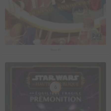
Bless #5
6