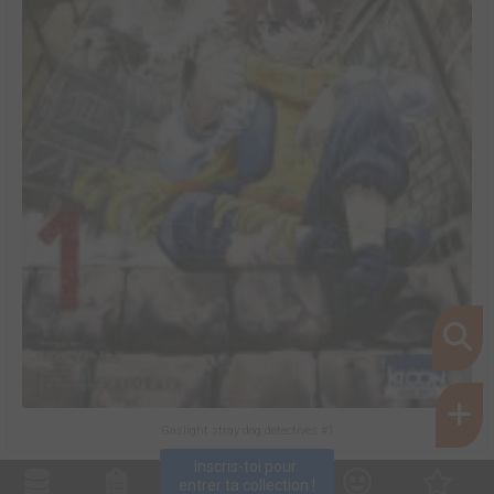
Gaslight stray dog detectives #1
Inscris-toi pour 
entrer ta collection !