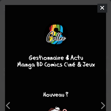
NARUTO - Hiden - Rin no Sho -
Characters Official Data Book
Guide
Shonen
2002
Masashi KISHIMOTO
Masashi KISHIMOTO
1
tome
COMPLÈTE
arts martiaux
Databook avec des informations sur les personnages, les
techniques et les missions des tomes 1 à 12 du manga Naruto.
Note globale
Les experts
Membres
8,17
-
8,17