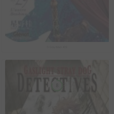
D.Gray-Man #29
8