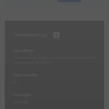
Thématiques/Tags
Site officiel
https://www.shueisha.co.jp/books/items/contents.ht
ml?isbn=4-08-873288-X
Age conseillé
8 +
Copyright
Shueisha