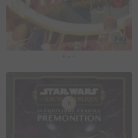
Bless #5
6