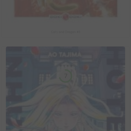
Cats and Dragon #3
7