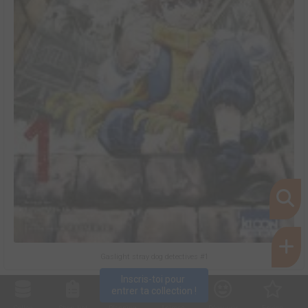
Gaslight stray dog detectives #1
Inscris-toi pour 
entrer ta collection !