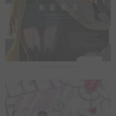
Mechanical Buddy Universe #0
7