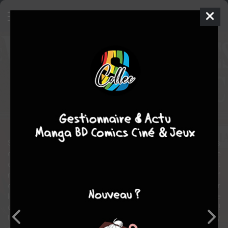
The Warrior Princess and the
Barbaric King
Manga
Shonen
2021
KOTOBA NORIAKI
KOTOBA NORIAKI
7
tomes
EN COURS
action
comédie
fantastique
Ecchi
Séraphina de Ravilant, la plus valeureuse des chevalières
d'Occident, première épée du royaume d'Illdoren, commandante
chargée d'envahir les fertiles régions barbares de l'Est, est
malheureusement vaincue et faite prisonnière par Vehor, le chef
ennemi ! Enchaînée dans une froide geôle, elle se prépare à endurer
les pires tortures et humiliations… Mais à sa grande stupeur… le
chef des barbares ne veut rien d’autre que la prendre pour épouse !
Une cohabitation inattendue dans un univers hostile de fantasy