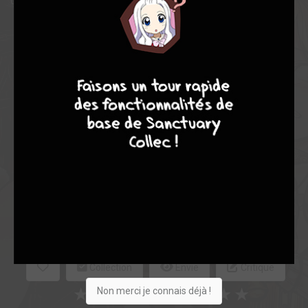
débute alors.
Note globale
9
8
9
8
Les experts
Membres
8,17
-
8,17
0
6
6
86
0
10
3
6834
Collection
Envie
Critique
★
★
★
★
★
★
★
★
★
★
Non merci je connais déjà !