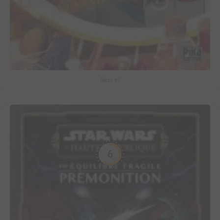
Bless #5
6