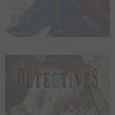
D.Gray-Man #29
8