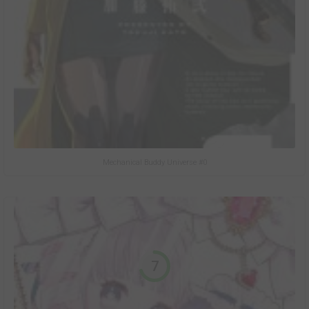
Mechanical Buddy Universe #0
7