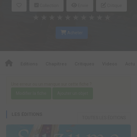
Collection
Envie
Critique
★
★
★
★
★
★
★
★
★
★
Acheter
Editions
Chapitres
Critiques
Videos
Actu
Une erreur ou un manque sur cette fiche ?
Modifier la fiche
Ajouter un objet
LES ÉDITIONS
TOUTES LES ÉDITIONS