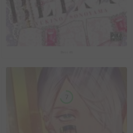
Bless #6
7