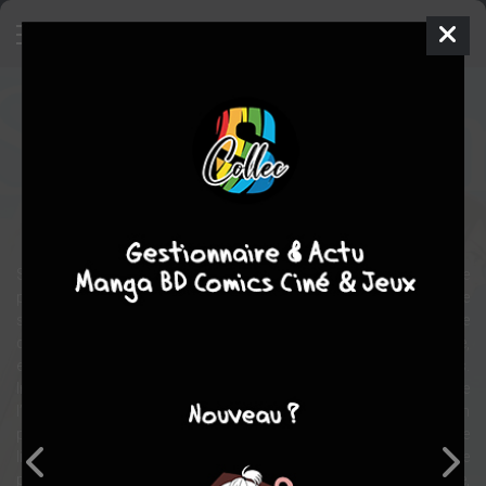
Suzume
Manga
Seinen
2022
Denki AMASHIMA
3
tomes
COMPLÈTE
aventure
fantastique
comédie
drame
Suzume est une lycéenne ordinaire qui vit avec sa tante dans une
petite ville portuaire de Kyushu au Japon. Sa vie est cependant mise
sens dessus dessous lorsqu’elle rencontre Sôta, un jeune homme
qui lui dit être à la recherche d’une “porte”. Lancée à sa poursuite,
elle trouve dans la montagne une vieille porte au milieu de ruines.
Inexorablement attirée vers elle, Suzume l’ouvre et découvre de
l’autre côté un paysage qui transcende le temps et l’espace… Un
paysage qui lui est étrangement familier… Mais sans le vouloir, elle
libère un cataclysme qui pourrait causer la mort de millions de
personnes ! Accompagnée de Sôta, victime d’un étrange sortilège,