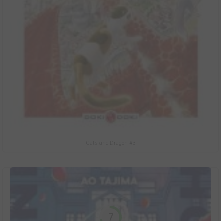
Cats and Dragon #3
7