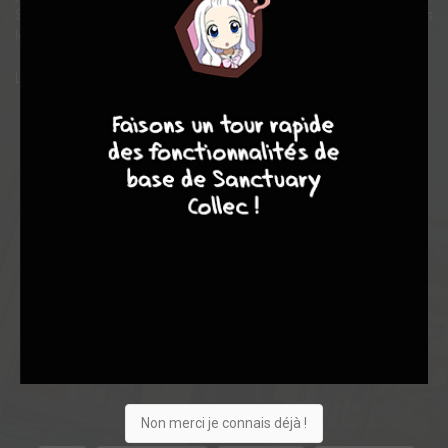
Suzume se retrouve contrainte d’entreprendre un périple à travers
le Japon pour sauver l’humanité.
L’adaptation en manga du film événement de Makoto Shinkai
9
8
9
8
Note globale
Les experts
Membres
7,50
-
7,50
0
6
6
103
0
7
3
6361
Non merci je connais déjà !