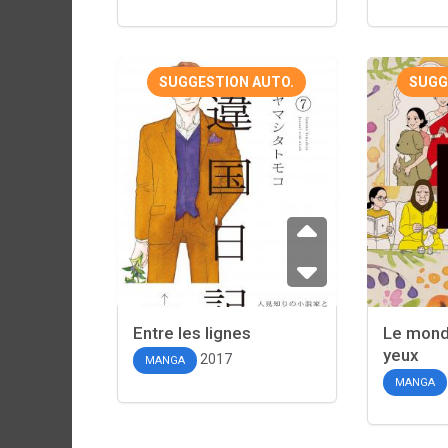
SUGGESTION AUTO.
SUGG
Entre les lignes
Le mond
yeux
2017
MANGA
MANGA