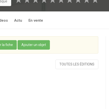
★
★
★
★
★
★
★
★
★
★
tique
deos
Actu
En vente
r la fiche
Ajouter un objet
TOUTES LES ÉDITIONS