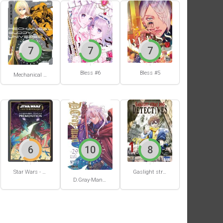
7
7
7
Bless #6
Bless #5
Mechanical Buddy Universe #0
6
10
8
Star Wars - La Haute République - Un équilibre fragile
Gaslight stray dog detectives #1
D.Gray-Man #29