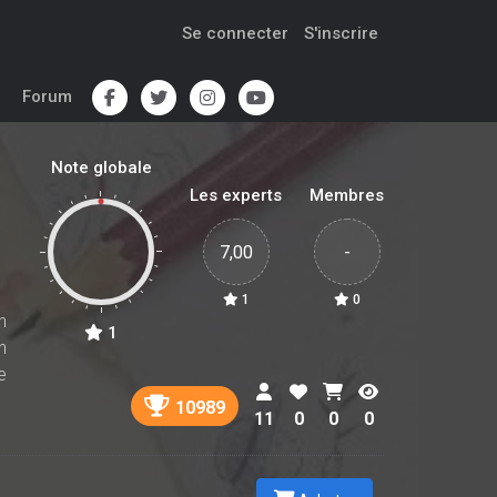
Se connecter
S'inscrire
Forum
Note globale
Les experts
Membres
7,00
-
1
0
n
1
n
e
10989
11
0
0
0