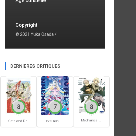
Age conseillé
-
Copyright
© 2021 Yuka Osada /
DERNIÈRES CRITIQUES
8
7
8
Mechanical Buddy Universe #1
Cats and Dragon #3
Hotel Inhumans #1