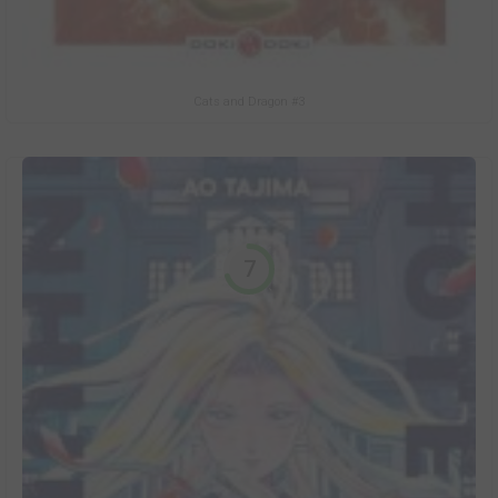
Cats and Dragon #3
7