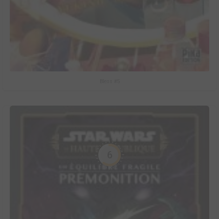
Bless #5
6