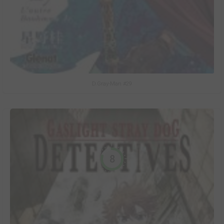
D.Gray-Man #29
8