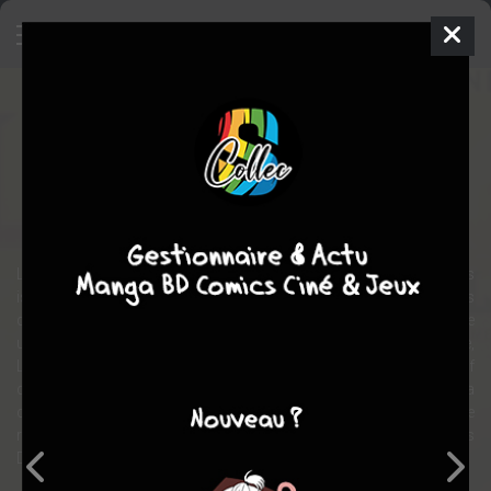
Lohris des Dawnhills
Manga
Seinen
2008
DUNE
Christophe LYLIAN
action
fantastique
thriller
Le royaume des Sept Marches est vaste, et certains territoires
isolés sont la proie d'attaques d'un peuple de sauvages, berserkers
de surcroit, nommés les Bounlavis. Ils souhaitent prendre de force
un territoire situé dans les marais, les Dawnhills. Mais son prince,
Lohris ne va pas se laisser faire et parvient même à battre le chef
de l'escouade qui a mis la pagaille dans sa mine. Pourtant, dans la
capitale, le Roi va suivre l'avis de nombre de ses seigneurs de
rendre la province, ce qui ne rendra pas la vie plus facile dans les
Dawnhills.