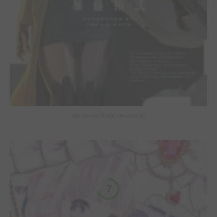
Mechanical Buddy Universe #0
7