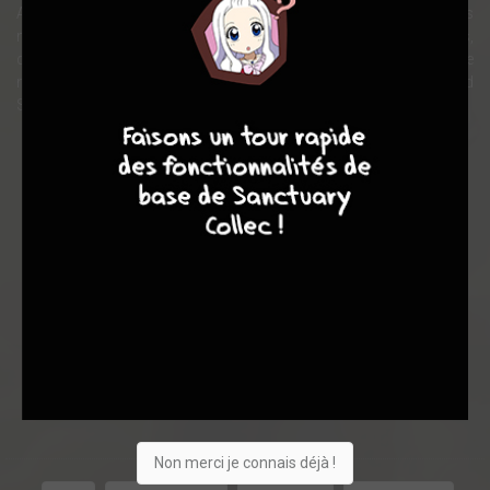
Alors une expédition dirigée par une des chefs du Cartel des
métaux va venir visiter sur place les installations des Danwhills,
dans le but de convaincre la famille régnante à quitter les lieux, et ce
notable a un sacré atout dans sa poche : Lord Tydène, fils de Lord
4
7
8
7
Stubborn et donc frère de Lohris.
Note globale
Les experts
Membres
-
-
0
0
0
3
0
0
5
13218
Non merci je connais déjà !