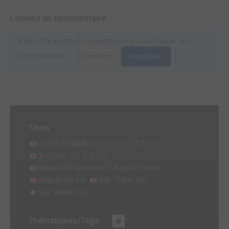
Laissez un commentaire
Il faut être inscrit et connecté pour pouvoir laisser des
commentaires.
Connexion
Inscription
Titres
二階堂幸短編集 ありがとうって言って
ありがとうって言って
Nikaidô Kô tanpenshû - Arigatô-tte itte
Arigatô-tte itte
Say Thank You
Say Thank You
Thématiques/Tags