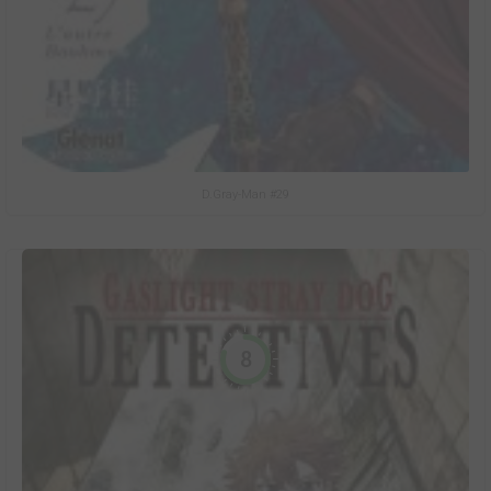
D.Gray-Man #29
8