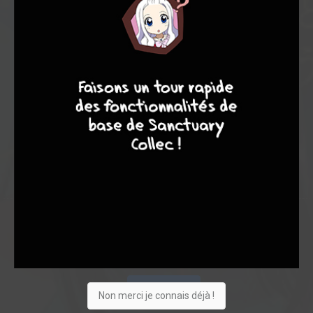
Note globale
Les experts
Membres
8,00
8,00
8,00
8
9
8
7
1
2
3
49
0
1
0
8318
Collection
Envie
Critique
★
★
★
★
★
★
★
★
★
★
Acheter
Non merci je connais déjà !