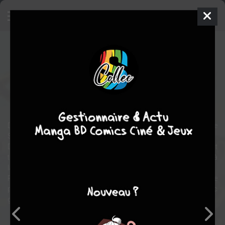
Say Thank You
Manga
Josei
2020
Kô NIKAIDô
Kô NIKAIDô
Tranche de vie
romance
Fantasy
Découvrez encore plus tout le talent de Kô Nikaidô, mangaka de
Sous la pluie avec toi, dans ce recueil absolument ravissant !
Dans ce recueil d’histoires courtes, Kô Nikaidô nous offre sept
tranches de vie, sept instantanés d’existence, de la plus ordinaire à
la plus fantastique.
Premiers amours réciproques ou non, instants fugaces de
partage… Une succession de moments précieux dépeints avec
grâce et légèreté.