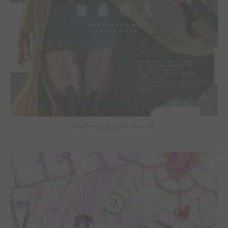
Mechanical Buddy Universe #0
7