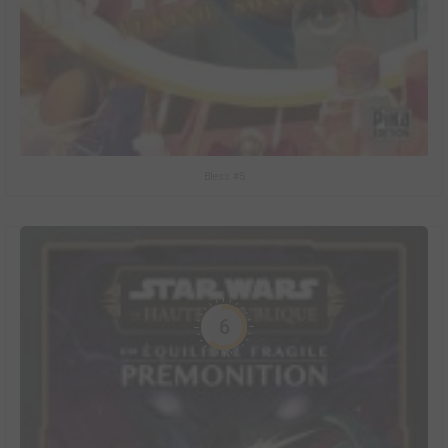
Bless #5
6