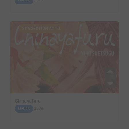
2017
MANGA
SUGGESTION AUTO.
Chihayafuru
2008
MANGA