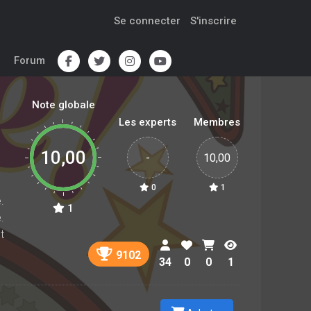
Se connecter
S'inscrire
Forum
Note globale
Les experts
Membres
10,00
-
10,00
0
1
.
1
.
t
9102
34
0
0
1