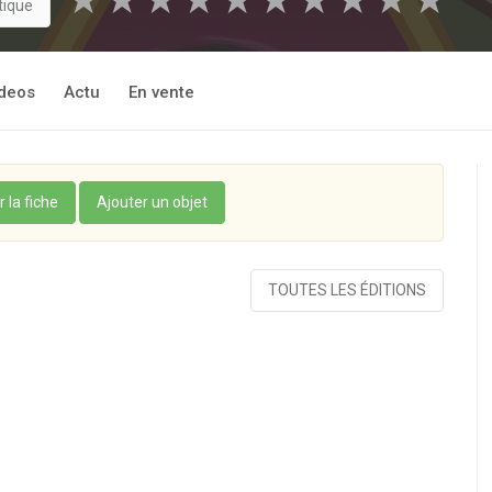
★
★
★
★
★
★
★
★
★
★
tique
deos
Actu
En vente
r la fiche
Ajouter un objet
TOUTES LES ÉDITIONS