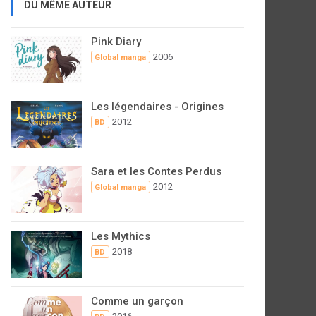
DU MÊME AUTEUR
Pink Diary
2006
Global manga
Les légendaires - Origines
2012
BD
Sara et les Contes Perdus
2012
Global manga
Les Mythics
2018
BD
Comme un garçon