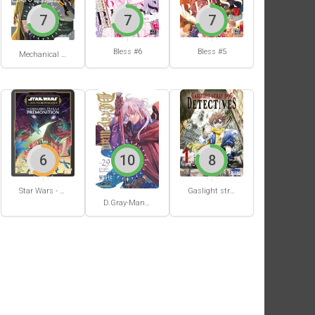
7
7
7
Bless #6
Bless #5
Mechanical Buddy Universe #0
6
10
8
Star Wars - La Haute République - Un équilibre fragile
Gaslight stray dog detectives #1
D.Gray-Man #29