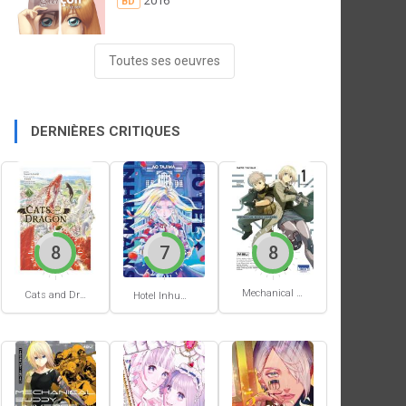
2016
BD
Toutes ses oeuvres
DERNIÈRES CRITIQUES
8
7
8
Mechanical Buddy Universe #1
Cats and Dragon #3
Hotel Inhumans #1