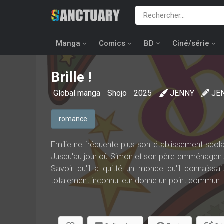
Manga
Comics
BD
Ciné/série
Brille !
Global manga
Shojo
2025
JENNY
JE
romance
Emilie ne fréquente plus son établissement scol
Jusqu'au jour où Simon et son père emménagent da
Savoir qu'il a quitté un monde qu'il connaissa
totalement inconnu leur donne un point commun : i