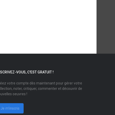
NSCRIVEZ-VOUS, C'EST GRATUIT !
éez votre compte dès maintenant pour gérer votre
llection, noter, critiquer, commenter et découvrir de
uvelles oeuvres !
Je m'inscris