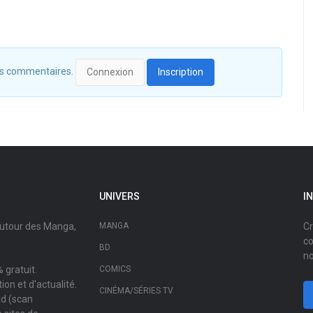
 des commentaires.
Connexion
Inscription
UNIVERS
I
autour des Manga,
MANGA
Cr
co
BD
no
 gratuit.
COMICS
on et d'actualité.
CINÉMA/SÉRIES TV
ad (scan