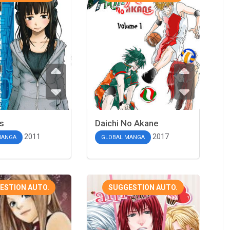
s
Daichi No Akane
2011
2017
MANGA
GLOBAL MANGA
ESTION AUTO.
SUGGESTION AUTO.