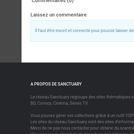
Commentaires (0)
Laissez un commentaire
Il faut être inscrit et connecté pour pouvoir laisser
A PROPOS DE SANCTUARY
Le réseau Sanctuary regroupe des sites thématiques 
BD, Comics, Cinéma, Séries TV.
Vous pouvez gérer vos collections grâce à un outil 100%
Les sites du réseau Sanctuary sont des sites d'informati
Merci de ne pas nous contacter pour obtenir du scantr