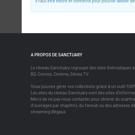
Il faut être inscrit et connecté pour pouvoir laisser
A PROPOS DE SANCTUARY
Le réseau Sanctuary regroupe des sites thématiques 
BD, Comics, Cinéma, Séries TV.
Vous pouvez gérer vos collections grâce à un outil 100%
Les sites du réseau Sanctuary sont des sites d'informati
Merci de ne pas nous contacter pour obtenir du scantr
d'ouvrages par chapitre), du fansub ou des adresses de
streaming illégaux.