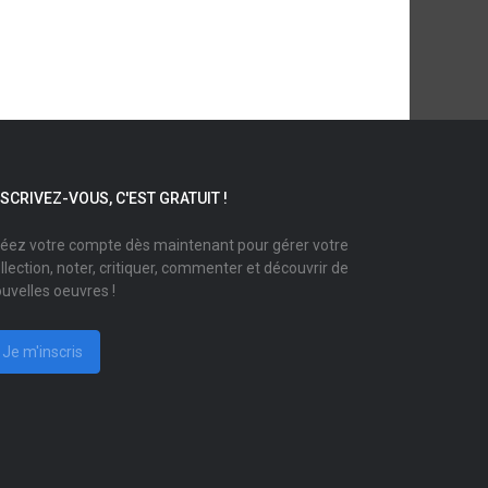
NSCRIVEZ-VOUS, C'EST GRATUIT !
éez votre compte dès maintenant pour gérer votre
llection, noter, critiquer, commenter et découvrir de
uvelles oeuvres !
Je m'inscris