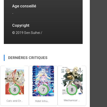
Age conseillé
-
Copyright
© 2019 Sen Suihei /
DERNIÈRES CRITIQUES
8
7
8
Mechanical Buddy Universe #1
Cats and Dragon #3
Hotel Inhumans #1