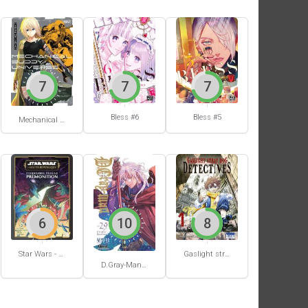
7
7
7
Bless #6
Bless #5
Mechanical Buddy Universe #0
6
10
8
Star Wars - La Haute République - Un équilibre fragile
Gaslight stray dog detectives #1
D.Gray-Man #29