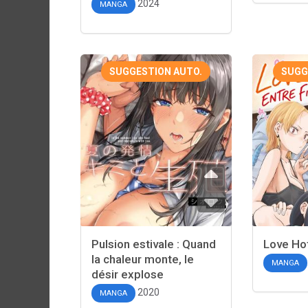
2024
MANGA
SUGGESTION AUTO.
SUGG
Pulsion estivale : Quand
Love Hot
la chaleur monte, le
MANGA
désir explose
2020
MANGA