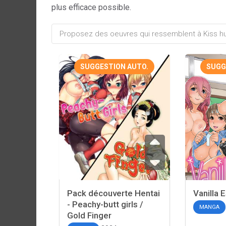
plus efficace possible.
SUGGESTION AUTO.
SUGG
Pack découverte Hentai
Vanilla 
- Peachy-butt girls /
MANGA
Gold Finger