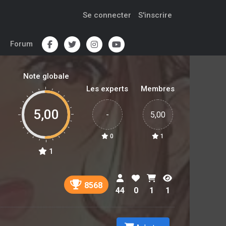
Se connecter
S'inscrire
Forum
Note globale
Les experts
Membres
5,00
-
5,00
0
1
1
8568
44
0
1
1