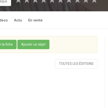
★
★
★
★
★
★
★
★
★
★
tique
deos
Actu
En vente
r la fiche
Ajouter un objet
TOUTES LES ÉDITIONS