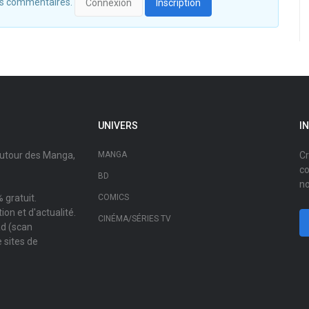
 des commentaires.
Connexion
Inscription
UNIVERS
I
autour des Manga,
MANGA
Cr
co
BD
no
 gratuit.
COMICS
on et d'actualité.
CINÉMA/SÉRIES TV
ad (scan
 sites de