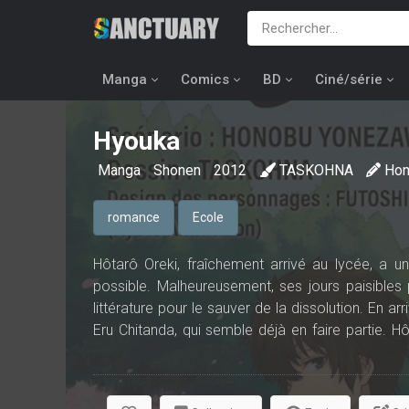
Manga
Comics
BD
Ciné/série
Hyouka
Manga
Shonen
2012
TASKOHNA
Ho
romance
Ecole
Hôtarô Oreki, fraîchement arrivé au lycée, a u
possible. Malheureusement, ses jours paisibles 
littérature pour le sauver de la dissolution. En ar
Eru Chitanda, qui semble déjà en faire partie. H
dans une affaire de « chambre close ». Parviendr