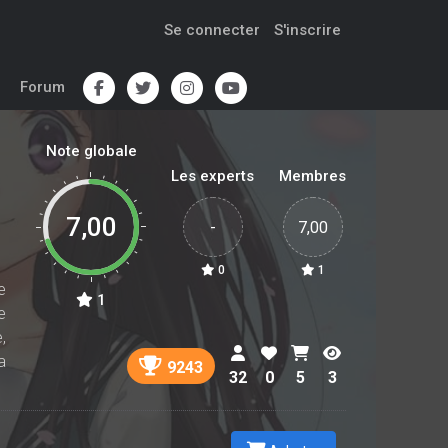
Se connecter
S'inscrire
Forum
Note globale
Les experts
Membres
7,00
-
7,00
0
1
e
1
e
,
a
9243
32
0
5
3