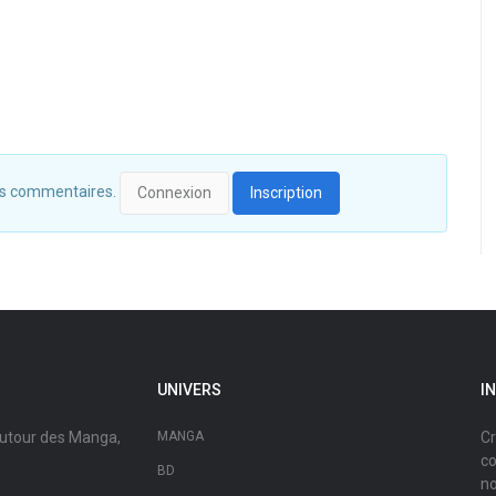
 des commentaires.
Connexion
Inscription
UNIVERS
I
autour des Manga,
MANGA
Cr
co
BD
no