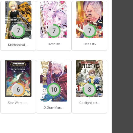
7
7
7
Bless #6
Bless #5
Mechanical Buddy Universe #0
6
10
8
Star Wars - La Haute République - Un équilibre fragile
Gaslight stray dog detectives #1
D.Gray-Man #29