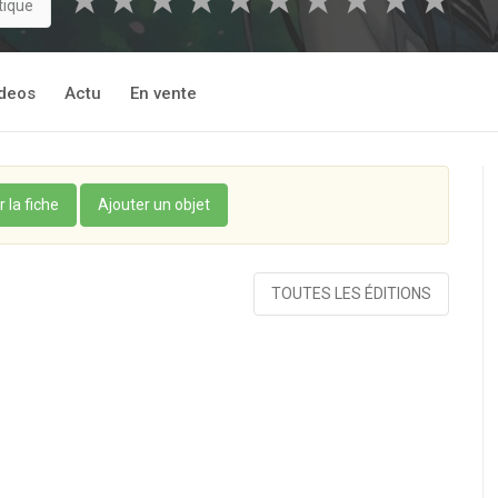
★
★
★
★
★
★
★
★
★
★
tique
deos
Actu
En vente
r la fiche
Ajouter un objet
TOUTES LES ÉDITIONS