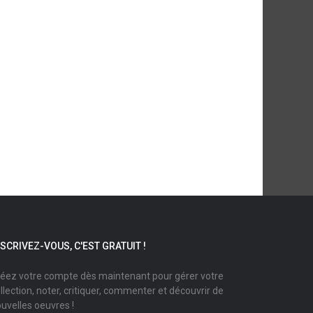
NSCRIVEZ-VOUS, C'EST GRATUIT !
éez votre compte dès maintenant pour gérer votre
llection, noter, critiquer, commenter et découvrir de
uvelles oeuvres !