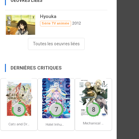
OEUVRES LIÉES
Hyouka
2012
Série TV animée
Toutes les oeuvres liées
DERNIÈRES CRITIQUES
8
7
8
Mechanical Buddy Universe #1
Cats and Dragon #3
Hotel Inhumans #1