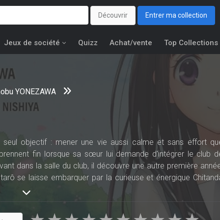
Découvrir
Entrer ma collection
Jeux de société
Quizz
Achat/vente
Top Collections
nobu YONEZAWA
n seul objectif : mener une vie aussi calme et sans effort qu
prennent fin lorsque sa sœur lui demande d'intégrer le club d
rivant dans la salle du club, il découvre une autre première année
ôtarô se laisse embarquer par la curieuse et énergique Chitand
ont-ils à résoudre ce mystère ?