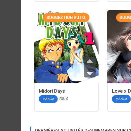
SUGGESTION AUTO.
SUGG
Midori Days
Love x 
2003
MANGA
MANGA
DERNIÈRES ACTIVITÉS DES MEMBRES SUR 