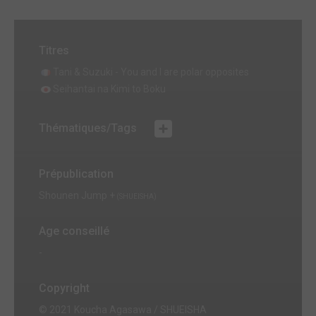
Titres
Tani & Suzuki - You and I are polar opposites
Seihantai na Kimi to Boku
Thématiques/Tags
Prépublication
Shounen Jump +
(SHUEISHA)
Age conseillé
-
Copyright
© 2021 Koucha Agasawa / SHUEISHA