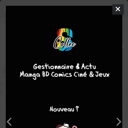
Tani & Suzuki - You and I are polar
opposites
Manga
Shonen
2021
Koucha AGASAWA
Koucha
AGASAWA
8
tomes
COMPLÈTE
Tranche de vie
romance
comédie
Suzuki est une jeune fille au caractère bien trempé, mais qui craint
beaucoup le regard des autres. Elle est amoureuse en secret de
Tani, son parfait opposé : un garçon discret mais d'une franchise
extrême. Suzuki n'a trouvé qu'un seul moyen de parler à l'élu de son
cœur sans risquer d'être percée à jour : l'embêter pour un oui pour
un non. Mais un beau jour, elle décide de prendre son courage à
deux mains et qu’importe ce qu’en diront les autres !