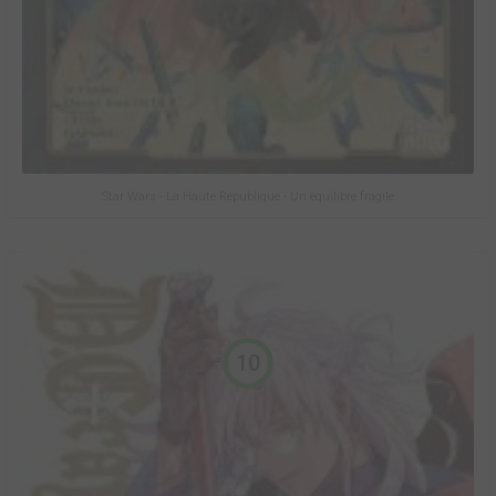
Star Wars - La Haute République - Un équilibre fragile
10