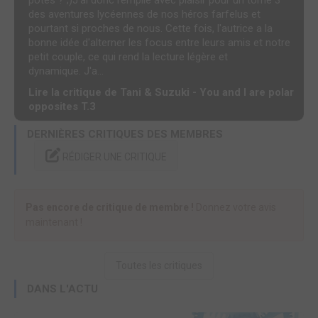
potes ? ;)J'ai donc rempilé avec plaisir pour un tome 3
des aventures lycéennes de nos héros farfelus et
pourtant si proches de nous. Cette fois, l'autrice a la
bonne idée d'alterner les focus entre leurs amis et notre
petit couple, ce qui rend la lecture légère et
dynamique. J'a...
Lire la critique de Tani & Suzuki - You and I are polar
opposites T.3
DERNIÈRES CRITIQUES DES MEMBRES
RÉDIGER UNE CRITIQUE
Pas encore de critique de membre !
Donnez votre avis
maintenant !
Toutes les critiques
DANS L'ACTU