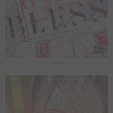
Bless #6
7