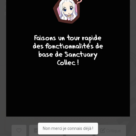
Véritable phénomène au Japon, découvrez une série haute en
couleur qui alterne à la perfection romance et comédie et des
personnages “vrais” dans lesquels chacun se reconnaîtra !
9
8
9
8
Note globale
Les experts
Membres
7,00
-
7,00
0
1
1
72
0
10
1
7366
Non merci je connais déjà !
Collection
Envie
Critique