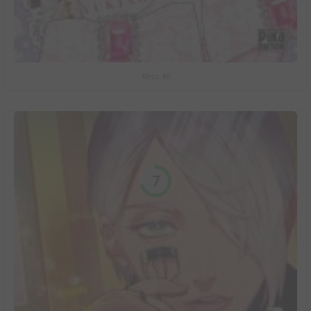
Bless #6
7