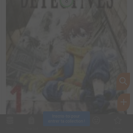
8
Inscris-toi pour 
entrer ta collection !
Collec
Shop. list
Planning
Animes
Découvrir
Envies