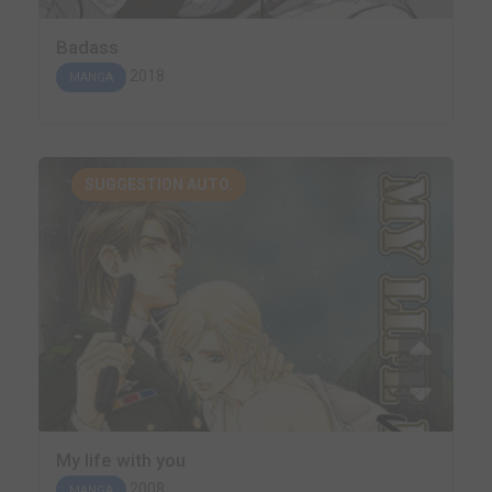
Badass
2018
MANGA
SUGGESTION AUTO.
My life with you
2008
MANGA