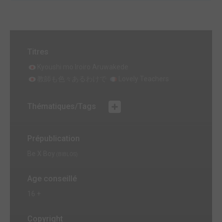
Titres
Kyoushi mo Iroiro Aruwakede
教師も色々あるわけで
Lovely Teachers
Thématiques/Tags
Prépublication
Be X Boy
(BIBLOS)
Age conseillé
16 +
Copyright