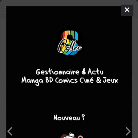
Lovely Teachers
Manga
Yaoi
2008
Nase YAMATO
Nase
YAMATO
2
tomes
COMPLÈTE
action
romance
Homosexuel
Social
Komori Tadamachi est un professeur de primaire appliqué, mais
ses relations difficiles avec ses élèves lui font perdre confiance en
lui. D’autant plus qu’il est toujours comparé au merveilleux
professeur Takigawa Kyôqui a commencé à travailler au même
moment. Dépassé par sa classe, Komori demande des conseils
de pédagogie à Takigawa et après une soirée arrosée Takigawa
l’embrasse. Les questions se bousculent dans la tête de Komori
qui souhaite dans un premier temps éloigner les enfants de ce prof
homo. Mais lui-même semble plus qu’attiré par son collègue… La
naissance de ces sentiments inconnus envers Takigawa vont