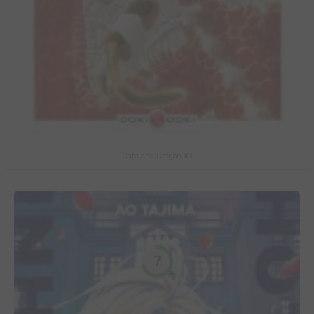
Cats and Dragon #3
7