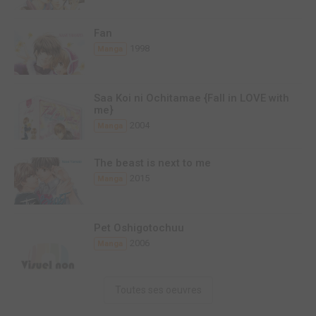
Fan
1998
Manga
Saa Koi ni Ochitamae {Fall in LOVE with
me}
2004
Manga
The beast is next to me
2015
Manga
Pet Oshigotochuu
2006
Manga
Toutes ses oeuvres