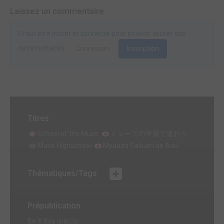
Laissez un commentaire
Il faut être inscrit et connecté pour pouvoir laisser des
commentaires.
Connexion
Inscription
Titres
School of the Muse
ミューズの学園で逢おう
Muse Highschool
Myuuzu Gakuen de Aou
Thématiques/Tags
Prépublication
Be X Boy
(BIBLOS)