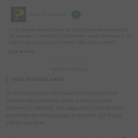
LynXia
,
lun. 5 août 2013
8
C'est un yaoi un peu bizard car tous le monde deviens Gay
(je sais que c'est le but) mais l'histoire aurait été mieux si on
était un peu plus sur une histoire. Mais cela convient...
Lire la suite
Toutes les critiques
VOUS POURRIEZ AIMER
Si vous connaissez cette oeuvre, n'hésitez pas à en
proposer des similaires, même si elles sont déjà
présentes ci-dessous. Les suggestions sont classées
par nombre de votes pour que le système soit le plus
efficace possible.