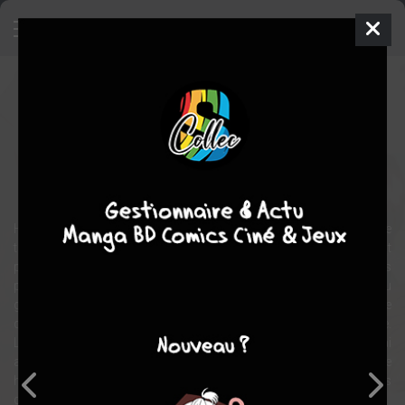
School of the Muse
Manga
Yaoi
2007
Makoto TATENO
Makoto
TATENO
4
tomes
COMPLÈTE
Homosexuel
Tranche de vie
Ecole
Hanai Tadafumi est le meilleur élève de sa classe dans un lycée
très particulier. En effet, en plus des classes “normales”, dont il fait
partie, il y a une “section artistique” où sont inscrit les idoles les
plus populaires du moment, et en particulier les membres du
groupe Still dont Yû Ootsuki est la vedette. Le proviseur du lycée
demande à Hanai d’aider Yû à préparer ses examens de rattrapage.
La star n'a aucune envie de faire des heures sup' à l'école et Hanai
a bien du mal à supporter les caprices d'enfant gâté du jeune
homme. Mais, petit à petit, chacun va enseigner à l’autre les codes
de leurs mondes respectifs.