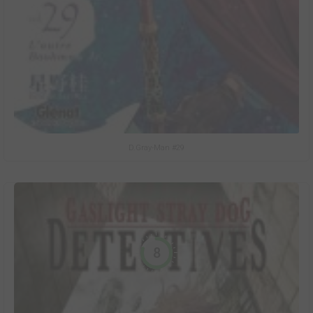
D.Gray-Man #29
8