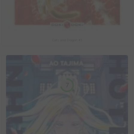
Cats and Dragon #3
7