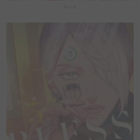
Bless #6
7