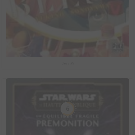
Bless #5
6