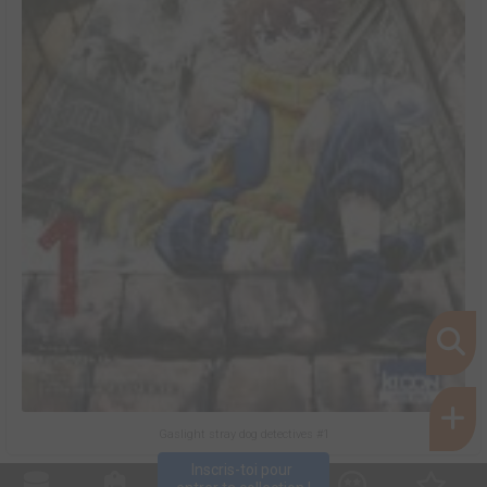
Gaslight stray dog detectives #1
Inscris-toi pour 