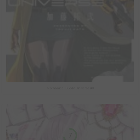
Mechanical Buddy Universe #0
7