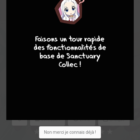
Note globale
7
8
8
10
Les experts
Membres
7,44
7,00
7,58
7
120
127
528
0
30
12
1665
Collection
Envie
Critique
★
★
★
★
★
★
★
★
★
★
Non merci je connais déjà !