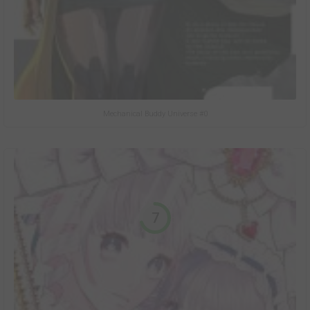
Mechanical Buddy Universe #0
7