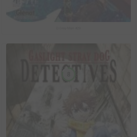
D.Gray-Man #29
8