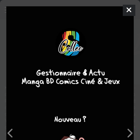
Lyricism - Kamimura Kazuo no
sekai
Artbook
Inconnue
2011
Kazuo KAMIMURA
Kazuo KAMIMURA
1
tome
COMPLÈTE
Art Book
Kazuo Uemura, un mangaka qui a créé de nombreux chefs-
d'œuvre tels que « Dousei Jidai », « Shura Yukihime » et « Shinano
River », est toujours populaire. Ce livre utilise une grande quantité
d'images et de textes pour décrire son enfance, ses années
d'étudiant, son travail de designer, sa rencontre avec son allié Aku
Yu, ses débuts en tant qu'artiste manga, ses années d'or et ses
dernières années. À la fin du livre, en plus d'une liste d'ouvrages et
de livres, il y a aussi des magazines et des produits mettant en