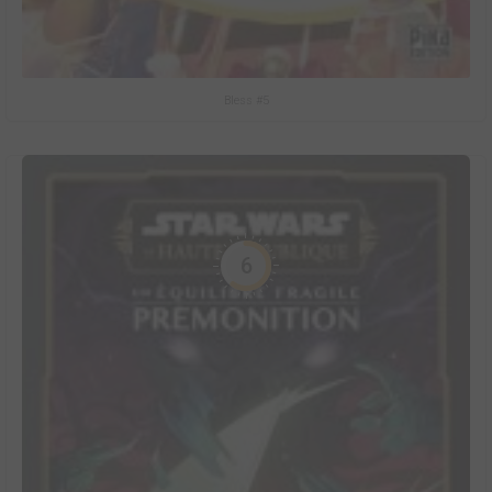
Bless #5
6