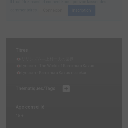
Il faut être inscrit et connecté pour pouvoir laisser des
commentaires.
Connexion
Inscription
Titres
リリシズム―上村一夫の世界
Lyricism - The World of Kamimura Kazuo
Lyricism - Kamimura Kazuo no sekai
Thématiques/Tags
Age conseillé
15 +