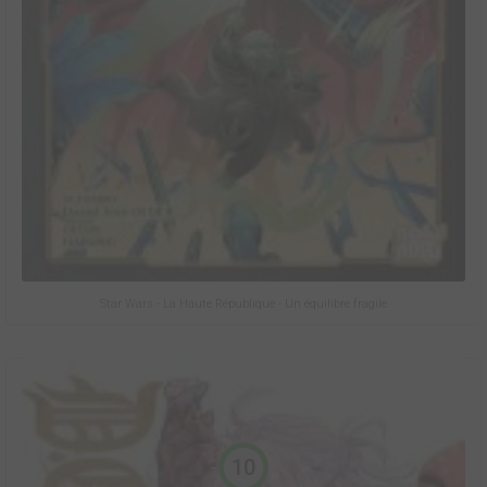
Star Wars - La Haute République - Un équilibre fragile
10