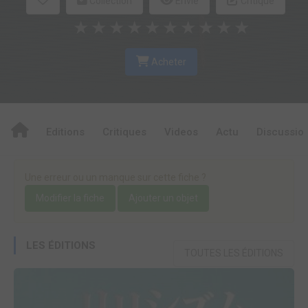
Collection
Envie
Critique
★
★
★
★
★
★
★
★
★
★
Acheter
Editions
Critiques
Videos
Actu
Discussio
Une erreur ou un manque sur cette fiche ?
Modifier la fiche
Ajouter un objet
LES ÉDITIONS
TOUTES LES ÉDITIONS