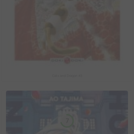
Cats and Dragon #3
7