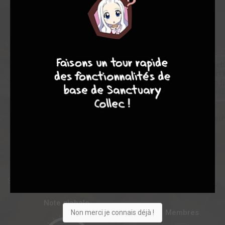
8
7
8
7
Source : Dreamland - Bande-annonce en VOSTFR sur ADN
Note globale
Les experts
Membres
Non merci je connais déjà !