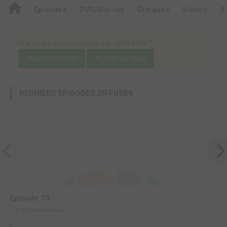
Episodes
DVD/Blu-ray
Critiques
Videos
A
Une erreur ou un manque sur cette fiche ?
Modifier la fiche
Ajouter un objet
DERNIERS ÉPISODES DIFFUSÉS
Episode 10
E
0 commentaire