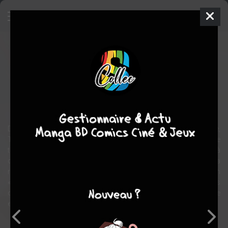
Dreamland
Série TV animée
2026
10 épisodes
Juan pablo
MACHADO
EN COURS
action
Fantasy
comédie
Depuis la disparition tragique de sa mère dans un incendie,
Terrence, 18 ans, souffre d’une peur viscérale du feu. Hanté par ce
traumatisme qu’il revit chaque nuit, il parvient à s’en affranchir et à
contrôler les flammes le consumant. Son chemin croise alors la
route d’un homme énigmatique, qui lui révèle qu’il est désormais un
« voyageur » : un être capable d’arpenter Dreamland, un univers
onirique sans limites, façonné par les songes. Une grande épopée
est sur le point de commencer !