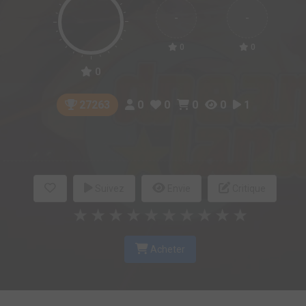
-
-
0
0
0
0
0
0
0
1
27263
Suivez
Envie
Critique
★
★
★
★
★
★
★
★
★
★
Acheter