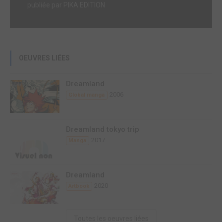
publiée par PIKA EDITION
OEUVRES LIÉES
Dreamland
2006
Global manga
Dreamland tokyo trip
2017
Manga
Dreamland
2020
Artbook
Toutes les oeuvres liées