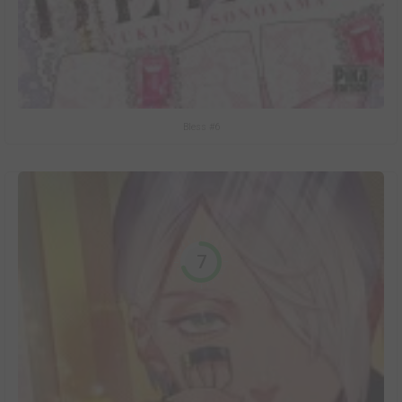
Bless #6
7