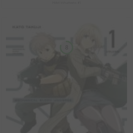
Hotel Inhumans #1
8