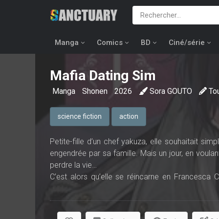
Manga
Comics
BD
Ciné/série
Mafia Dating Sim
Manga
Shonen
2026
Sora GOUTO
To
science fiction
action
Petite-fille d’un chef yakuza, elle souhaitait sim
engendrée par sa famille. Mais un jour, en voulan
perdre la vie…
C’est alors qu’elle se réincarne en Francesca
auquel elle jouait dans sa précédente vie pour 
dangereux, Francesca y est l’héritière d’une des 
Ayant déjà une idée des scénarios possibles, elle 