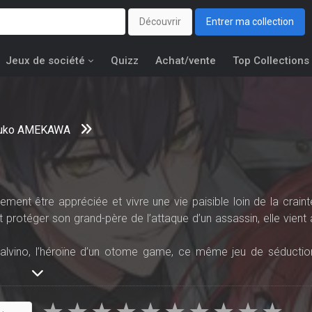
Découvrir
Entrer ma collection
Jeux de société
Quizz
Achat/vente
Top Collections
uko AMEKAWA
plement être appréciée et vivre une vie paisible loin de la craint
t protéger son grand-père de l’attaque d’un assassin, elle vient 
 Calvino, l’héroïne d’un otome game, ce même jeu de séductio
se détendre. Manque de chance, dans cet univers fantastique e
cinq grandes familles de la mafia qui servent le roi dans l’ombre
va tout faire pour déjouer ce qui l’attend et, malgré sa situation