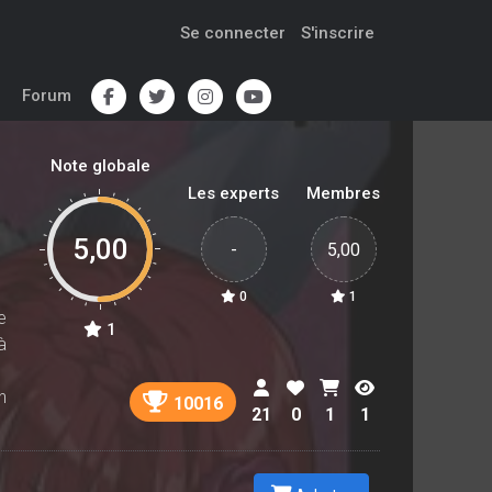
Se connecter
S'inscrire
Forum
Note globale
Les experts
Membres
5,00
-
5,00
0
1
e
1
à
n
10016
21
0
1
1
t
.
,