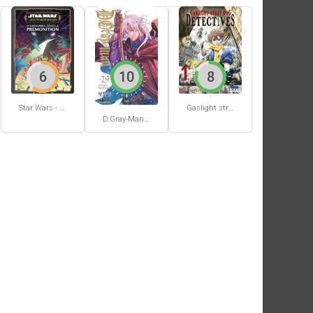
6
10
8
Star Wars - La Haute République - Un équilibre fragile
Gaslight stray dog detectives #1
D.Gray-Man #29