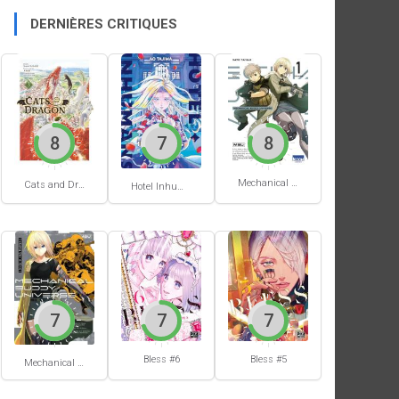
DERNIÈRES CRITIQUES
8
7
8
Mechanical Buddy Universe #1
Cats and Dragon #3
Hotel Inhumans #1
7
7
7
Bless #6
Bless #5
Mechanical Buddy Universe #0