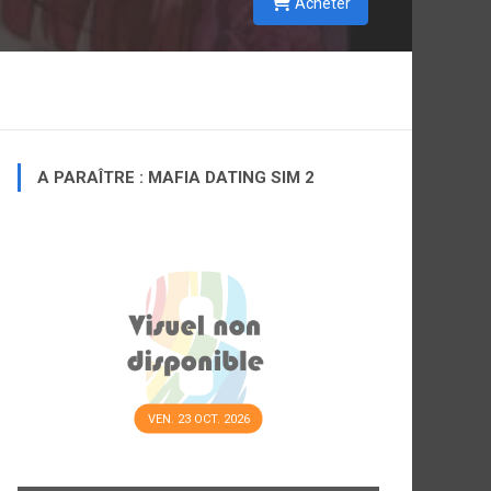
Acheter
e
à
,
a
?
A PARAÎTRE : MAFIA DATING SIM 2
VEN. 23 OCT. 2026