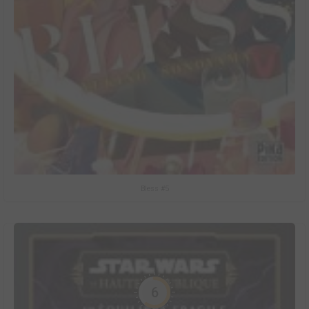
Bless #5
6