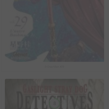
D.Gray-Man #29
8