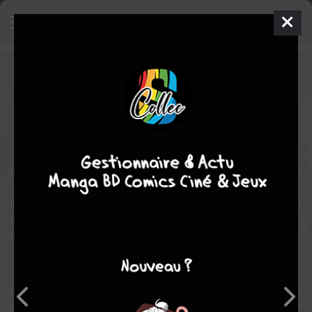
Liste rouge
Manga
Shojo
2024
Hoku TOMOSE
Hoku
TOMOSE
fantastique
romance
Tranche de vie
Dans un monde où les humains sont en voie de disparition, les
chimères
les protègent au maximum pour préserver leur espèce dans un but
bien
précis. Alors qu'il passe du temps avec une petite fille humaine, un
certain sentiment commence à grandir dans le cœur d'un garçon
chimère...
Les derniers humains semblent vivre comme de véritables rois et
sont choyés par les chimères. Mais derrière leur apparence