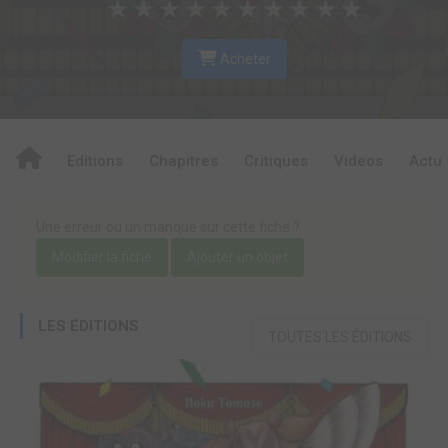
★
★
★
★
★
★
★
★
★
★
Acheter
Editions
Chapitres
Critiques
Videos
Actu
Une erreur ou un manque sur cette fiche ?
Modifier la fiche
Ajouter un objet
LES ÉDITIONS
TOUTES LES ÉDITIONS