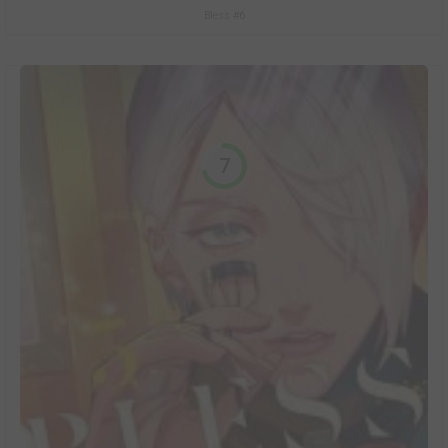
Bless #6
7