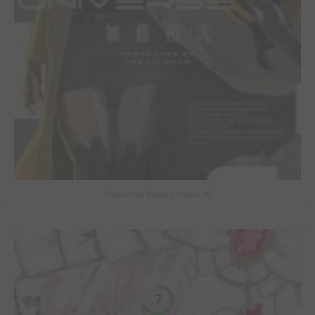
Mechanical Buddy Universe #0
7