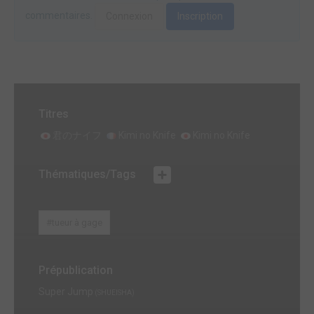
commentaires.
Connexion
Inscription
Titres
君のナイフ
Kimi no Knife
Kimi no Knife
Thématiques/Tags
#tueur à gage
Prépublication
Super Jump
(SHUEISHA)