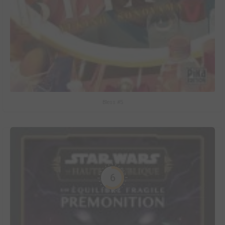
Bless #5
6