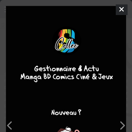
Kimi no Knife
Manga
Seinen
2010
Yua KOTEGAWA
Yua
KOTEGAWA
10
tomes
COMPLÈTE
Suspense
thriller
Shiki est professeur de collège. C’est un citoyen honnête, un
homme serviable... un homme bien sous tous rapports. De gros
problèmes d’argent ternissent cependant le tableau. Une nuit, dans
un bar, il rencontre une femme qui lui offre 5 millions de yens pour
assassiner un homme. En proie aux doutes, Shiki finit cependant
par accepter mais à une condition : il ne tuera que des criminels. Il
accomplira ses missions avec Yang, un homme ombrageux, et
reçoit un couteau comme outil de travail.