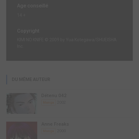
Age conseillé
14 +
Copyright
KIMI NO KNIFE © 2009 by Yua Kotegawa/SHUEISHA
Inc.
DU MÊME AUTEUR
Détenu 042
2002
Manga
Anne Freaks
2000
Manga