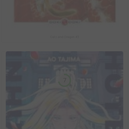
Cats and Dragon #3
7