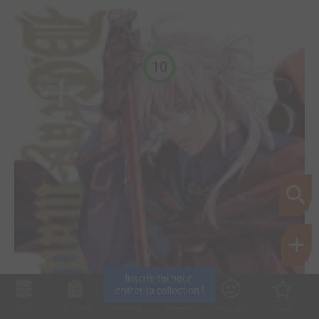
10
Inscris-toi pour 
entrer ta collection !
Collec
Shop. list
Planning
Animes
Découvrir
Envies