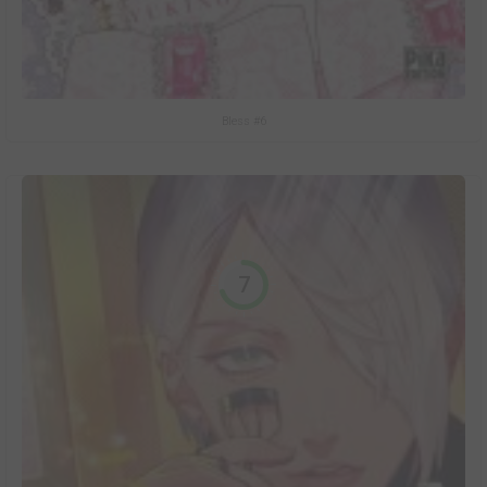
Bless #6
7