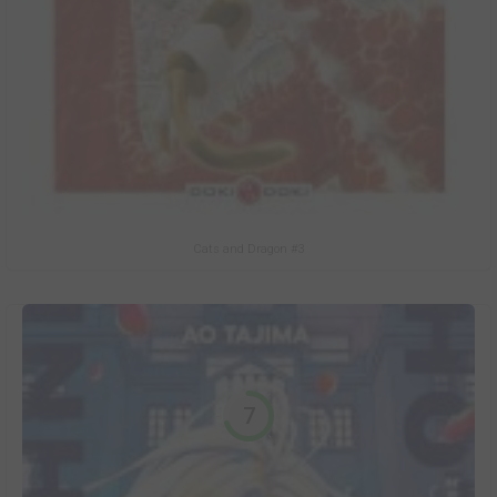
Cats and Dragon #3
7