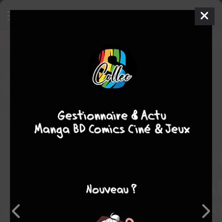
L'animation japonaise du rouleau
peint aux pokemon
Guide
Inconnue
2010
Brigitte KOYAMA-RICHARD
Note globale
Les experts
Membres
10,00
-
10,00
0
1
1