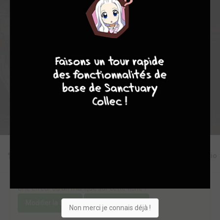
15
0
3
7
10490
9
8
9
8
Collection
Envie
Critique
★
★
★
★
★
★
★
★
★
★
Acheter
Editions
Critiques
Videos
Actu
Discussio
Une erreur ou un manque sur cette fiche ?
Modifier la fiche
Ajouter un objet
Non merci je connais déjà !