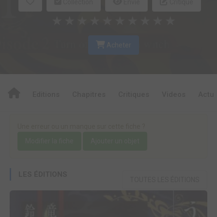
Collection
Envie
Critique
★
★
★
★
★
★
★
★
★
★
Acheter
Editions
Chapitres
Critiques
Videos
Actu
Une erreur ou un manque sur cette fiche ?
Modifier la fiche
Ajouter un objet
LES ÉDITIONS
TOUTES LES ÉDITIONS