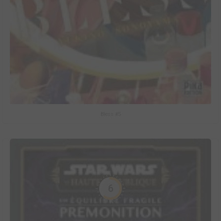
Bless #5
6