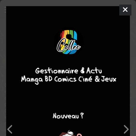
Umineko no Naku Koro ni Episode
2: Turn of the Golden Witch
Manga
Shonen
2009
Jirô SUZUKI
RYUKISHI07
5
tomes
COMPLÈTE
horreur
fantastique
Ce chapitre tourne autour de la première confrontation directe
entre Battler et Béatrice, et la première offensive de celle-ci. Chacun
d'eux se voit obtenir une existence parallèle et indépendante afin de
participer une nouvelle fois aux évènements de Rokkenjima.
Contrairement au premier chapitre, Béatrice joue un rôle plus
important dans le jeu et suggère l'existence d'entité surnaturelle et
même de pouvoirs magiques que certains habitants de l'île
détiendraient. Ce chapitre introduit également les Sept Sœurs du