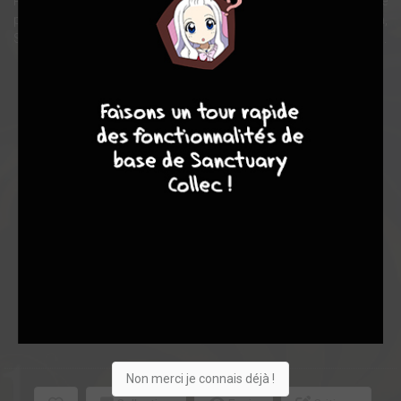
Purgatoire, des serviteurs aux ordres de Béatrice. Ce chapitre
possède plusieurs points de vue, notamment ceux de Jessica,
Shannon, George et Kanon, et développant leurs passé et relations.
9
8
9
8
Note globale
Les experts
Membres
8,72
8,00
8,80
1
5
6
17
0
3
8
10274
Non merci je connais déjà !