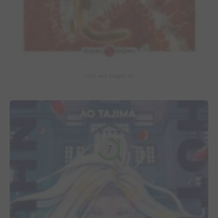
Cats and Dragon #3
7