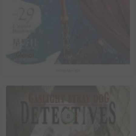
D.Gray-Man #29
8