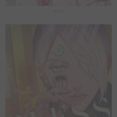
Bless #6
7