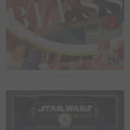
Bless #5
6