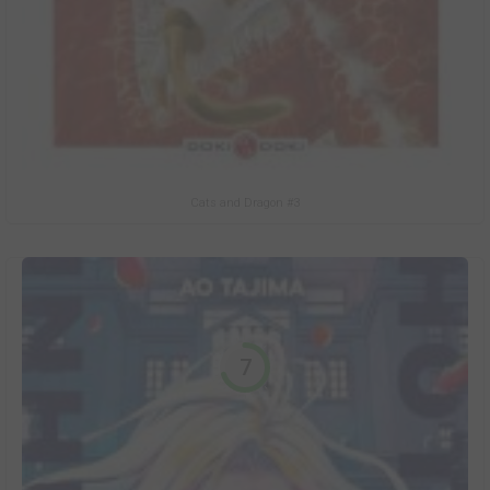
Cats and Dragon #3
7