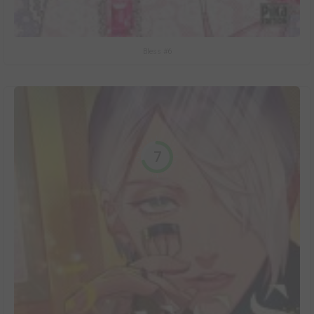
Bless #6
7