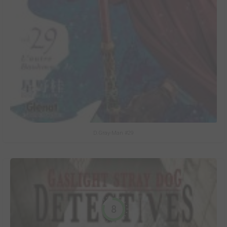
D.Gray-Man #29
8