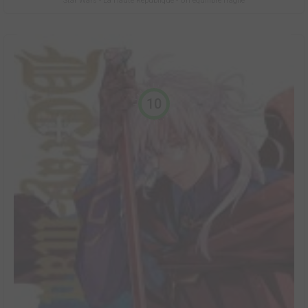
Star Wars - La Haute République - Un équilibre fragile
10