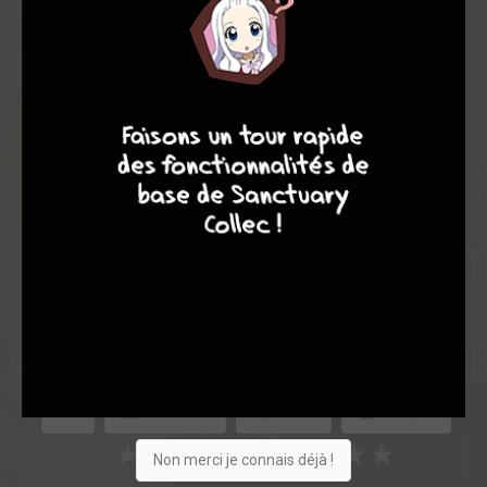
Note globale
4
7
8
7
Les experts
Membres
10,00
-
10,00
0
1
1
2
0
0
6
14093
Collection
Envie
Critique
★
★
★
★
★
★
★
★
★
★
Non merci je connais déjà !