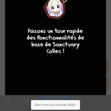
9
8
9
8
Inscris-toi pour 
entrer ta collection !
Non merci je connais déjà !
Collec
Shop. list
Planning
Animes
Découvrir
Envies