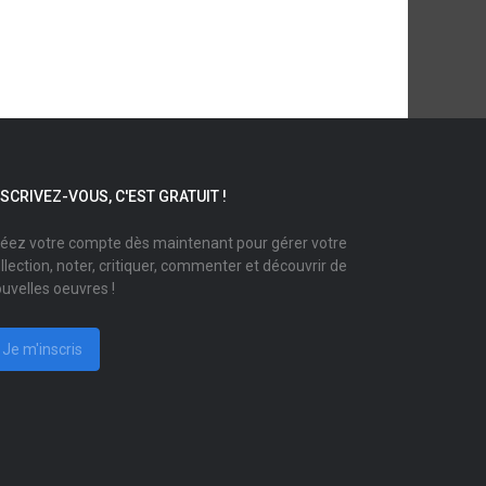
NSCRIVEZ-VOUS, C'EST GRATUIT !
éez votre compte dès maintenant pour gérer votre
llection, noter, critiquer, commenter et découvrir de
uvelles oeuvres !
Je m'inscris