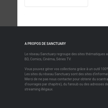
A PROPOS DE SANCTUARY
Le réseau Sanctuary regroupe des sites thématiques 
BD, Comics, Cinéma, Séries TV.
Vous pouvez gérer vos collections grâce à un outil 100%
Les sites du réseau Sanctuary sont des sites d'informati
Merci de ne pas nous contacter pour obtenir du scantr
d'ouvrages par chapitre), du fansub ou des adresses de
streaming illégaux.