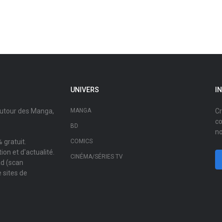
UNIVERS
I
autour des Manga,
MANGA
Cr
co
BD
no
 gratuit.
COMICS
on et d'actualité.
CINÉMA/SÉRIES TV
ad (scan
 sites de