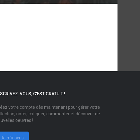
NSCRIVEZ-VOUS, C'EST GRATUIT !
éez votre compte dès maintenant pour gérer votre
llection, noter, critiquer, commenter et découvrir de
uvelles oeuvres !
Je m'inscris