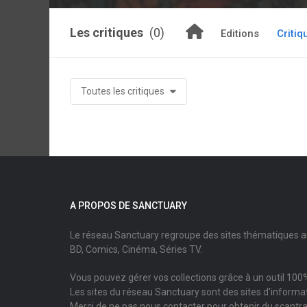
Les critiques
(0)
Editions
Critiq
Toutes les critiques
A PROPOS DE SANCTUARY
Le réseau Sanctuary regroupe des sites thématiques 
BD, Comics, Cinéma, Séries TV.
Vous pouvez gérer vos collections grâce à un outil 100%
Les sites du réseau Sanctuary sont des sites d'informati
Merci de ne pas nous contacter pour obtenir du scantr