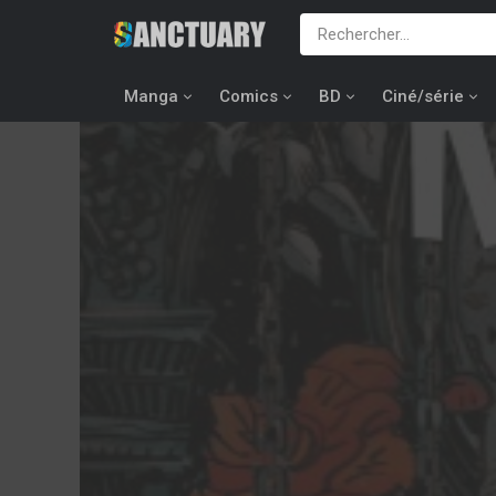
Manga
Comics
BD
Ciné/série