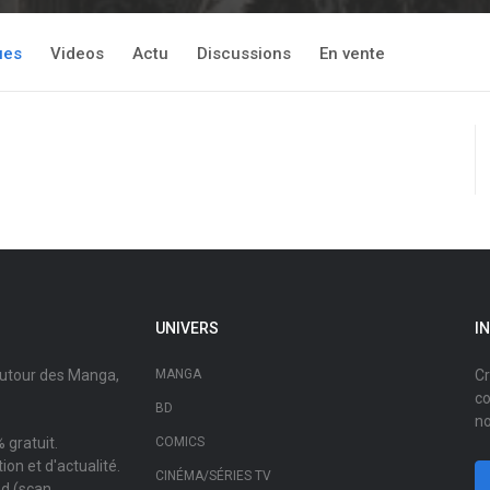
ues
Videos
Actu
Discussions
En vente
UNIVERS
I
autour des Manga,
MANGA
Cr
co
BD
no
 gratuit.
COMICS
on et d'actualité.
CINÉMA/SÉRIES TV
ad (scan