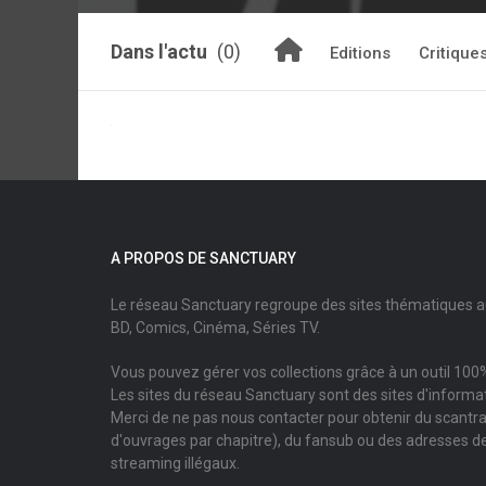
Dans l'actu
(0)
Editions
Critique
A PROPOS DE SANCTUARY
Le réseau Sanctuary regroupe des sites thématiques 
BD, Comics, Cinéma, Séries TV.
Vous pouvez gérer vos collections grâce à un outil 100%
Les sites du réseau Sanctuary sont des sites d'informati
Merci de ne pas nous contacter pour obtenir du scantr
d'ouvrages par chapitre), du fansub ou des adresses de
streaming illégaux.