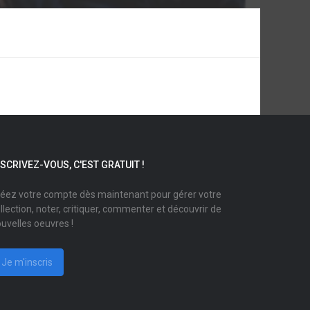
NSCRIVEZ-VOUS, C'EST GRATUIT !
éez votre compte dès maintenant pour gérer votre
llection, noter, critiquer, commenter et découvrir de
uvelles oeuvres !
Je m'inscris