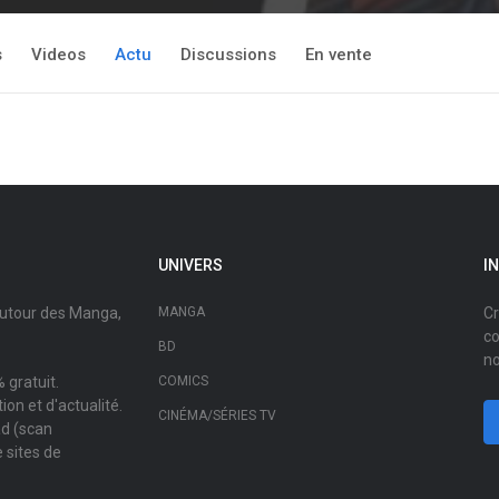
s
Videos
Actu
Discussions
En vente
UNIVERS
I
autour des Manga,
MANGA
Cr
co
BD
no
 gratuit.
COMICS
on et d'actualité.
CINÉMA/SÉRIES TV
ad (scan
 sites de