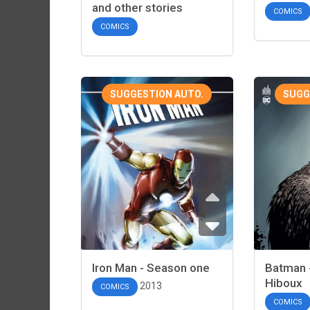
and other stories
COMICS
COMICS
SUGGESTION AUTO.
SUGG
Iron Man - Season one
Batman 
Hiboux
2013
COMICS
COMICS