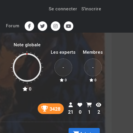
Se connecter
S'inscrire
Forum
Note globale
Les experts
Membres
-
-
0
0
0
3428
21
0
1
2