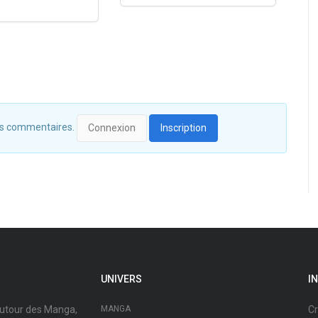
 des commentaires.
Connexion
Inscription
UNIVERS
I
autour des Manga,
MANGA
Cr