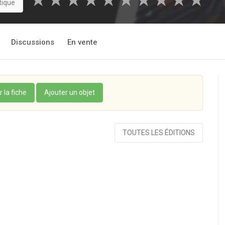
★
★
★
★
★
★
★
★
★
★
tique
Discussions
En vente
r la fiche
Ajouter un objet
TOUTES LES ÉDITIONS