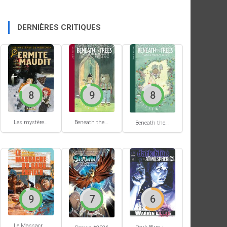
DERNIÈRES CRITIQUES
8
9
8
Les mystères de Hobtown #2
Beneath the trees where nobody sees #2
Beneath the trees where nobody sees #1
9
7
6
Le Massacre du gang Enfield