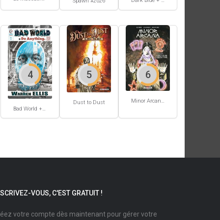
Dark Blue + Atmospherics
Spawn #2026
4
5
6
Minor Arcana #2
Dust to Dust
Bad World + Do Anything
NSCRIVEZ-VOUS, C'EST GRATUIT !
éez votre compte dès maintenant pour gérer votre