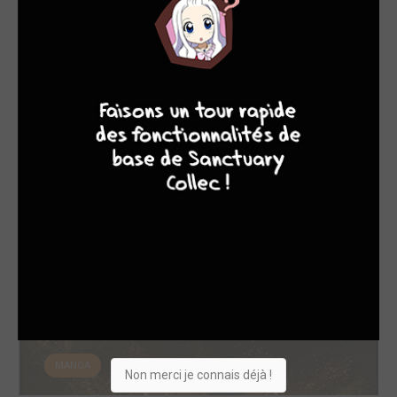
MANGA
4
7
8
7
Sorties manga du 14/08/2024
mer. 14 août 2024
MANGA
Non merci je connais déjà !