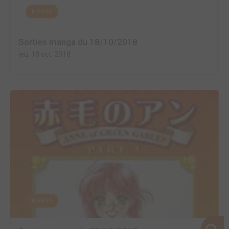
MANGA
Sorties manga du 18/10/2018
jeu. 18 oct. 2018
MANGA