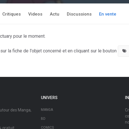
Critiques
Videos
Actu
Discussions
En vente
nctuary pour le moment.
ur la fiche de l'objet concerné et en cliquant sur le bouton
UNIVERS
I
autour des Manga,
MANGA
Cr
co
BD
no
 gratuit.
COMICS