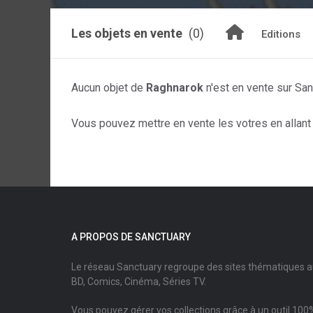
Les objets en vente
(0)
Editions
Aucun objet de
Raghnarok
n'est en vente sur Sa
Vous pouvez mettre en vente les votres en allant s
A PROPOS DE SANCTUARY
Le réseau Sanctuary regroupe des sites thématiques 
BD, Comics, Cinéma, Séries TV.
Vous pouvez gérer vos collections grâce à un outil 100%