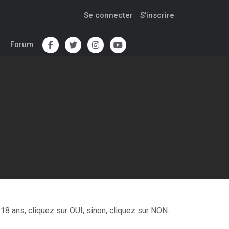
Se connecter
S'inscrire
Forum
s
 démons ?!
18 ans, cliquez sur OUI, sinon, cliquez sur NON.