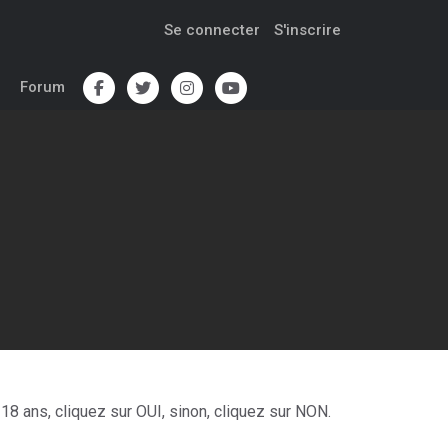
Se connecter
S'inscrire
Forum
s
18 ans, cliquez sur OUI, sinon, cliquez sur NON.