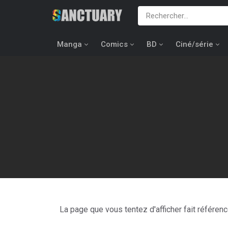
Manga
Comics
BD
Ciné/série
Vidéos sur Mon épouse est 
La page que vous tentez d'afficher fait référen