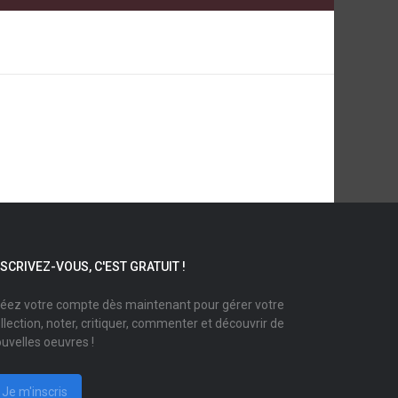
NSCRIVEZ-VOUS, C'EST GRATUIT !
éez votre compte dès maintenant pour gérer votre
llection, noter, critiquer, commenter et découvrir de
uvelles oeuvres !
Je m'inscris