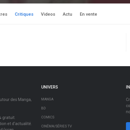
tres
Critiques
Videos
Actu
En vente
UNIVERS
I
autour des Manga,
MANGA
Cr
co
BD
no
 gratuit.
COMICS
on et d'actualité.
CINÉMA/SÉRIES TV
ad (scan