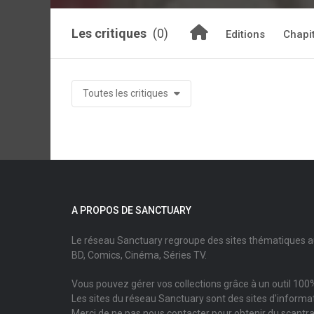
Les critiques
(0)
Editions
Chapi
Toutes les critiques
A PROPOS DE SANCTUARY
Le réseau Sanctuary regroupe des sites thématiques 
BD, Comics, Cinéma, Séries TV.
Vous pouvez gérer vos collections grâce à un outil 100%
Les sites du réseau Sanctuary sont des sites d'informati
Merci de ne pas nous contacter pour obtenir du scantr