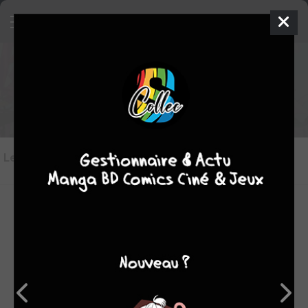
Les critiques de Negima!? Neo
Les critiques
(4)
Toutes les critiques
par chris936
ven. 1 avril 2011
3
Entre quelques chapitres de pur fan-service dans lesquels les
élèves de Negi se baladent en culotte, nous assistons à