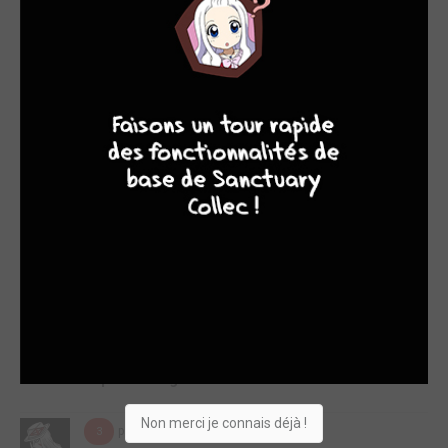
quelques courts combats contre des monstres magiques. Se
rendant compte de son impuissance, le jeune professeur va
alors décider de s'entraîner. Sans surprise, ce tome 3 de
Negima Neo possède les mêmes défauts que les 2
précédents. Termes japonais trop fréquemment utilisés, rela...
9
8
9
8
Lire la critique de Negima!? Neo T.3
par chris936
ven. 4 févr. 2011
2
Dans ce second volume, nous suivons à nouveau quelques
petites aventures de 1 à 2 chapitres mettant en scène le petit
Negi, magicien de 10 ans et professeur d'une classe de
lycéennes. C'est ainsi qu'il élucidera le mystère du fantôme de
l'école ou encore celui du voleur de culottes (eh oui...). C'est
désormais certain : Negima Neo ne vise que les lecteurs les
plus jeunes, eux et eux seuls (et ...
Lire la critique de Negima!? Neo T.2
Non merci je connais déjà !
par chris936
dim. 5 déc. 2010
3